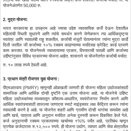
योजनेअंतर्गत
 50,000 
रु
.
2. 
मुद्रा
योजना
:
भारत
सरकारचा
हा
उपक्रम
आहे
ज्याचा
उद्देश
व्यवसायिक
कर्जे
देऊन
देशातील
महिलांची
स्थिती
सुधारणे
आणि
त्यांचे
समर्थन
करणे
जेणेकरून
त्या
आर्थिकदृष्ट्या
स्वतंत्र
आणि
स्वावलंबी
राहू
शकतील
. 
कर्जाची
मंजूरी
घेतल्यानंतर
त्यांना
मुद्रा
कार्डे
दिली
जातील
जी
कर्जाच्या
१०
% 
रक्कम
काढण्याच्या
मर्यादेसह
क्रेडिट
कार्ड
प्रमाणे
काम
करतात
. 
या
योजनेमध्ये
व्यवसायाच्या
प्रकार
, 
विस्ताराची
पातळी
आणि
कर्जाच्या
उद्दीष्टांनुसार
विविध
प्रकारच्या
योजना
आहेत
. 
शासनाने
या
योजनेंतर्गत
कर्जाची
मर्यादा
रु
. 
१०
लाख
रुपये
ठेवली
आहे
.
3. 
प्रधान
मंत्री
रोजगार
युवा
योजना
 :
पीएमआरवाय
 (PMRY) 
म्हणूनही
ओळखली
जाणारी
ही
योजना
महिला
उद्योजकांसाठी
सामाजिक
आणि
आर्थिक
दोन्ही
दृष्टीने
एक
उत्तम
योजना
आहे
. 
या
योजनेचे
उद्दिष्ट
महिला
उद्योजकांच्या
माध्यमातून
कौशल्य
-
आधारित
, 
स्वयंरोजगार
निर्माण
करणे
आणि
आर्थिक
स्वातंत्र्यासाठी
वापरल्या
जाणार्
या
स्मार्ट
माइंड्सवर
लक्ष
केंद्रित
करून
त्यांना
स्वावलंबी
करणे
हे
आहे
. 
या
योजनेत
शहरी
आणि
ग्रामीण
दोन्ही
भागांचा
समावेश
आहे
आणि
खर्च
, 
पात्रता
आणि
अनुदान
मर्यादेत
अनेक
दुरुस्ती
करून
विकसित
केले
गेले
. 
कर्ज
अनुदानाची
रक्कम
प्रकल्पाच्या
खर्चाच्या
१
%% 
पर्यंत
आहे
, 
प्रतिबंध
म्हणून
प्रत्येक
कर्जदारास
रु
.
१२
,
५००
रुपये
. 
ही
योजना
उद्योग
, 
व्यापार
आणि
सेवा
क्षेत्रातील