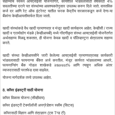
सहाय्याचे
स्वरूप
आयएसईसी
योजनेंतर्गत
, 
कार्यशील
भांडवलासाठी
वर्षाकाठी
 4% 
सवलतीच्या
दराने
पत
संस्थांच्या
आवश्यकतेनुसार
उपलब्ध
करुन
दिले
जाते
. 
वास्तविक
कर्ज
दर
आणि
रेट
ऑफ
इंटरेस्ट
यातील
फरक
केंद्रीय
सरकारकडून
कर्ज
देणा
-
या
बँकांना
केव्हीआयसीमार्फत
दिला
जातो
.
खादी
संस्थांकडे
वैध
खादी
प्रमाणपत्र
व
मंजूर
खादी
कार्यक्रम
आहेत
. 
केव्हीसी
 / 
राज्य
खादी
व
ग्रामोद्योग
मंडळे
 (
केव्हीआयबी
) 
मध्ये
नोंदणीकृत
संस्था
आयएसईसी
योजनेंतर्गत
अर्थसहाय्य
मिळवू
शकतात
, 
ही
योजना
केवळ
खादी
व
पॉलिव्हस्ट्र्रा
क्षेत्रालाच
सहाय्य
करते
.
खादी
संस्था
केव्हीआयसीने
जारी
केलेल्या
आयएसईसी
प्रमाणपत्रासह
कार्यकारी
भांडवलासाठी
फायनान्स
बँकेत
अर्ज
करतील
. 
मंजूर
कार्यरत
भांडवलाच्या
आधारे
, 
फायनान्सिंग
बँक
नोडल
शाखेकडे
 interest% 
आणि
त्याहून
अधिक
अंतर
व्याजदरासाठी
परतफेड
दावा
वाढवेल
.
योजना
मार्गदर्शक
तत्त्वे
उपलब्ध
आहेत
. 
8. 
कॉयर
इंडस्ट्री
साठी
योजना
कॉयर
विकास
योजना
 (
सीव्हीवाय
)
कॉयर
इंडस्ट्री
टेक्नॉलॉजी
अपग्रेडेशन
स्कीम
 (
सिटस
)
कॉयरसाठी
विज्ञान
आणि
तंत्रज्ञान
 (
एस
 T
न्ड
टी
)