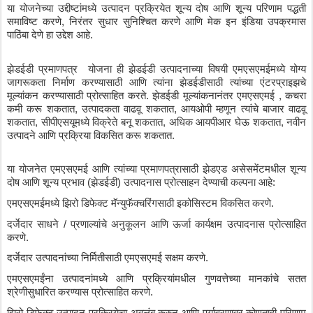
या
योजनेच्या
उद्दीष्टांमध्ये
उत्पादन
प्रक्रियेत
शून्य
दोष
आणि
शून्य
परिणाम
पद्धती
समाविष्ट
करणे
, 
निरंतर
सुधार
सुनिश्चित
करणे
आणि
मेक
इन
इंडिया
उपक्रमास
पाठिंबा
देणे
हा
उद्देश
आहे
.
झेडईडी
प्रमाणपत्र
योजना
ही
झेडईडी
उत्पादनाच्या
विषयी
एमएसएमईमध्ये
योग्य
जागरूकता
निर्माण
करण्यासाठी
आणि
त्यांना
झेडईडीसाठी
त्यांच्या
एंटरप्राइझचे
मूल्यांकन
करण्यासाठी
प्रोत्साहित
करते
. 
झेडईडी
मूल्यांकनानंतर
एमएसएमई
 , 
कचरा
कमी
करू
शकतात
, 
उत्पादकता
वाढवू
शकतात
, 
आयओपी
म्हणून
त्यांचे
बाजार
वाढवू
शकतात
, 
सीपीएसयूमध्ये
विक्रेते
बनू
शकतात
, 
अधिक
आयपीआर
घेऊ
शकतात
, 
नवीन
उत्पादने
आणि
प्रक्रिया
विकसित
करू
शकतात
.
या
योजनेत
एमएसएमई
आणि
त्यांच्या
प्रमाणपत्रासाठी
झेडएड
असेसमेंटमधील
शून्य
दोष
आणि
शून्य
प्रभाव
 (
झेडईडी
) 
उत्पादनास
प्रोत्साहन
देण्याची
कल्पना
आहे
:
एमएसएमईमध्ये
झिरो
डिफेक्ट
मॅन्युफॅक्चरिंगसाठी
इकोसिस्टम
विकसित
करणे
.
दर्जेदार
साधने
 / 
प्रणाल्यांचे
अनुकूलन
आणि
ऊर्जा
कार्यक्षम
उत्पादनास
प्रोत्साहित
करणे
.
दर्जेदार
उत्पादनांच्या
निर्मितीसाठी
एमएसएमई
सक्षम
करणे
.
एमएसएमईंना
उत्पादनांमध्ये
आणि
प्रक्रियांमधील
गुणवत्तेच्या
मानकांचे
सतत
श्रेणीसुधारित
करण्यास
प्रोत्साहित
करणे
.
झिरो
डिफेक्ट
उत्पादन
प्रक्रियेचा
अवलंब
करुन
आणि
पर्यावरणावर
कोणताही
परिणाम