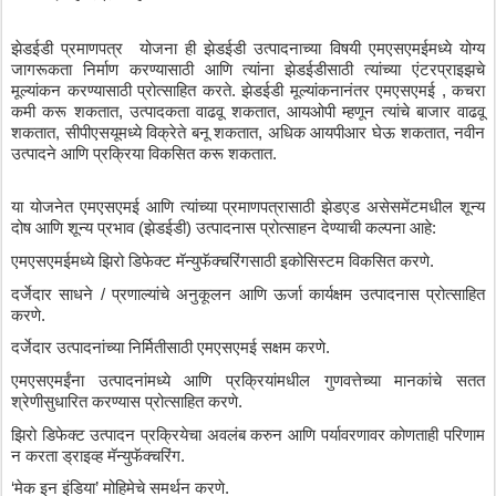
झेडईडी
प्रमाणपत्र
योजना
ही
झेडईडी
उत्पादनाच्या
विषयी
एमएसएमईमध्ये
योग्य
जागरूकता
निर्माण
करण्यासाठी
आणि
त्यांना
झेडईडीसाठी
त्यांच्या
एंटरप्राइझचे
मूल्यांकन
करण्यासाठी
प्रोत्साहित
करते
. 
झेडईडी
मूल्यांकनानंतर
एमएसएमई
 , 
कचरा
कमी
करू
शकतात
, 
उत्पादकता
वाढवू
शकतात
, 
आयओपी
म्हणून
त्यांचे
बाजार
वाढवू
शकतात
, 
सीपीएसयूमध्ये
विक्रेते
बनू
शकतात
, 
अधिक
आयपीआर
घेऊ
शकतात
, 
नवीन
उत्पादने
आणि
प्रक्रिया
विकसित
करू
शकतात
.
या
योजनेत
एमएसएमई
आणि
त्यांच्या
प्रमाणपत्रासाठी
झेडएड
असेसमेंटमधील
शून्य
दोष
आणि
शून्य
प्रभाव
 (
झेडईडी
) 
उत्पादनास
प्रोत्साहन
देण्याची
कल्पना
आहे
:
एमएसएमईमध्ये
झिरो
डिफेक्ट
मॅन्युफॅक्चरिंगसाठी
इकोसिस्टम
विकसित
करणे
.
दर्जेदार
साधने
 / 
प्रणाल्यांचे
अनुकूलन
आणि
ऊर्जा
कार्यक्षम
उत्पादनास
प्रोत्साहित
करणे
.
दर्जेदार
उत्पादनांच्या
निर्मितीसाठी
एमएसएमई
सक्षम
करणे
.
एमएसएमईंना
उत्पादनांमध्ये
आणि
प्रक्रियांमधील
गुणवत्तेच्या
मानकांचे
सतत
श्रेणीसुधारित
करण्यास
प्रोत्साहित
करणे
.
झिरो
डिफेक्ट
उत्पादन
प्रक्रियेचा
अवलंब
करुन
आणि
पर्यावरणावर
कोणताही
परिणाम
न
करता
ड्राइव्ह
मॅन्युफॅक्चरिंग
.
‘
मेक
इन
इंडिया
’ 
मोहिमेचे
समर्थन
करणे
.