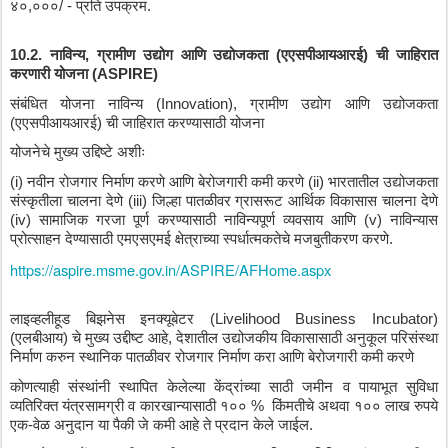
४०
,
०००
/ - 
प्रति
उपक्रम
.
10.2. 
नाविन्य
, 
ग्रामीण
उद्योग
आणि
उद्योजकता
 (
एएसपीआयआरई
) 
ची
जाहिरात
करणारी
योजना
 (ASPIRE)
संबंधित
योजना
नाविन्य
 (Innovation), 
ग्रामीण
उद्योग
आणि
उद्योजकता
(
एएसपीआयआरई
) 
ची
जाहिरात
करण्यासाठी
योजना
योजनेचे
मुख्य
उद्दिष्टे
अशीः
(i) 
नवीन
रोजगार
निर्माण
करणे
आणि
बेरोजगारी
कमी
करणे
 (ii) 
भारतातील
उद्योजकता
संस्कृतीला
चालना
देणे
 (iii) 
जिल्हा
पातळीवर
ग्रासरूट
आर्थिक
विकासास
चालना
देणे
(iv) 
सामाजिक
गरजा
पूर्ण
करण्यासाठी
नाविन्यपूर्ण
व्यवसाय
आणि
 (v) 
नाविन्यास
प्रोत्साहन
देण्यासाठी
एमएसएमई
क्षेत्राच्या
स्पर्धात्मकतेचे
मजबुतीकरण
करणे
.
https://aspire.msme.gov.in/ASPIRE/AFHome.aspx
लाइव्हलीहूड
बिझनेस
इनक्यूबेटर
 (Livelihood Business Incubator) 
(
एलबीआय
) 
चे
मुख्य
उद्दीष्ट
आहे
, 
देशातील
उद्योजकीय
विकासासाठी
अनुकूल
परिसंस्था
निर्माण
करुन
स्थानिक
पातळीवर
रोजगार
निर्माण
करा
आणि
बेरोजगारी
कमी
करणे
कोणत्याही
संस्थांनी
स्थापित
केलेल्या
केंद्रांच्या
साठी
जमीन
व
पायाभूत
सुविधा
व्यतिरिक्त
यंत्रसामग्री
व
कारखान्यासाठी
१००
 %  
किंमतीचे
अथवा
१००
लाख
रुपये
एक
-
वेळ
अनुदान
या
पैकी
जे
कमी
आहे
ते
प्रदान
केले
जाईल
. 