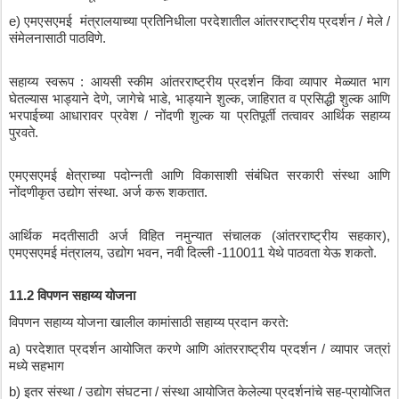
e) 
एमएसएमई
मंत्रालयाच्या
प्रतिनिधीला
परदेशातील
आंतरराष्ट्रीय
प्रदर्शन
 / 
मेले
 / 
संमेलनासाठी
पाठविणे
.
सहाय्य
स्वरूप
 : 
आयसी
स्कीम
आंतरराष्ट्रीय
प्रदर्शन
किंवा
व्यापार
मेळ्यात
भाग
घेतल्यास
भाड्याने
देणे
, 
जागेचे
भाडे
, 
भाड्याने
शुल्क
, 
जाहिरात
व
प्रसिद्धी
शुल्क
आणि
भरपाईच्या
आधारावर
प्रवेश
 / 
नोंदणी
शुल्क
या
प्रतिपूर्ती
तत्वावर
आर्थिक
सहाय्य
पुरवते
.
एमएसएमई
क्षेत्राच्या
पदोन्नती
आणि
विकासाशी
संबंधित
सरकारी
संस्था
आणि
नोंदणीकृत
उद्योग
संस्था
. 
अर्ज
करू
शकतात
.
आर्थिक
मदतीसाठी
अर्ज
विहित
नमुन्यात
संचालक
 (
आंतरराष्ट्रीय
सहकार
), 
एमएसएमई
मंत्रालय
, 
उद्योग
भवन
, 
नवी
दिल्ली
 -110011 
येथे
पाठवता
येऊ
शकतो
.
11.2 
विपणन
सहाय्य
योजना
विपणन
सहाय्य
योजना
खालील
कामांसाठी
सहाय्य
प्रदान
करते
:
a) 
परदेशात
प्रदर्शन
आयोजित
करणे
आणि
आंतरराष्ट्रीय
प्रदर्शन
 / 
व्यापार
जत्रां
मध्ये
सहभाग
b) 
इतर
संस्था
 / 
उद्योग
संघटना
 / 
संस्था
आयोजित
केलेल्या
प्रदर्शनांचे
सह
-
प्रायोजित