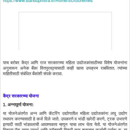
https://www.standupmitra.in/Home/SUISchemes
याच
बरोबर
केंद्र
आणि
राज
सरकारच्या
महिला
उद्योजकांसाठीच्या
विशेष
योजनांना
अनुसरून
अनेक
बँका
वित्तपुरवठ्यासाठी
काही
खास
उपक्रम
राबवितात
. 
त्यांच्या
माहितीसाठी
संबंधित
बँकांशी
संपर्क
करावा
.
केंद्र
सरकारच्या
योजना
1. 
अन्नापूर्णा
योजना
:
या
योजनेअंतर्गत
अन्न
आणि
कॅटरिंग
उद्योगातील
महिला
उद्योजकांना
लघु
उद्योग
स्थापन
करण्यासाठी
हे
कर्ज
दिले
जाते
. 
उपकरणे
व
भांडी
खरेदी
करणे
, 
ट्रक
उभारणे
इत्यादी
साठी
भांडवलाची
आवश्यकता
म्हणून
याचा
लाभ
घेता
येतो
. 
या
योजनेअंतर्गत
स्त्रिया
पॅक
खाद्य
पदार्थ
आणि
स्नॅक्सची
विक्री
करू
शकतात
कर्जाची
मर्यादा
रू
. 
या