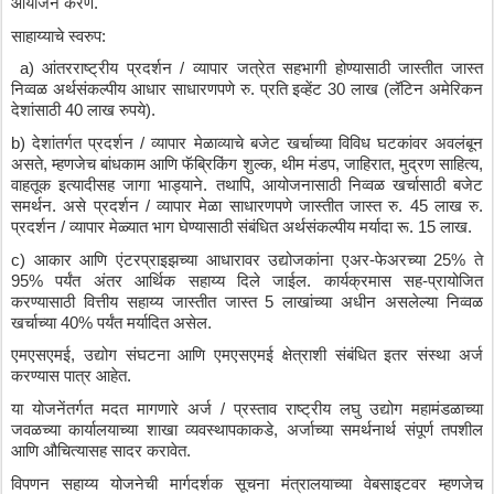
आयोजन
करणे
.
साहाय्याचे
स्वरुप
:
 a) 
आंतरराष्ट्रीय
प्रदर्शन
 / 
व्यापार
जत्रेत
सहभागी
होण्यासाठी
जास्तीत
जास्त
निव्वळ
अर्थसंकल्पीय
आधार
साधारणपणे
रु
. 
प्रति
इव्हेंट
 30 
लाख
 (
लॅटिन
अमेरिकन
देशांसाठी
 40 
लाख
रुपये
).
b) 
देशांतर्गत
प्रदर्शन
 / 
व्यापार
मेळाव्याचे
बजेट
खर्चाच्या
विविध
घटकांवर
अवलंबून
असते
, 
म्हणजेच
बांधकाम
आणि
फॅब्रिकिंग
शुल्क
, 
थीम
मंडप
, 
जाहिरात
, 
मुद्रण
साहित्य
, 
वाहतूक
इत्यादीसह
जागा
भाड्याने
. 
तथापि
, 
आयोजनासाठी
निव्वळ
खर्चासाठी
बजेट
समर्थन
. 
असे
प्रदर्शन
 / 
व्यापार
मेळा
साधारणपणे
जास्तीत
जास्त
रु
. 45 
लाख
रु
. 
प्रदर्शन
 / 
व्यापार
मेळ्यात
भाग
घेण्यासाठी
संबंधित
अर्थसंकल्पीय
मर्यादा
रू
. 15 
लाख
.
c) 
आकार
आणि
एंटरप्राइझच्या
आधारावर
उद्योजकांना
एअर
-
फेअरच्या
 25% 
ते
95% 
पर्यंत
अंतर
आर्थिक
सहाय्य
दिले
जाईल
. 
कार्यक्रमास
सह
-
प्रायोजित
करण्यासाठी
वित्तीय
सहाय्य
जास्तीत
जास्त
 5 
लाखांच्या
अधीन
असलेल्या
निव्वळ
खर्चाच्या
 40% 
पर्यंत
मर्यादित
असेल
.
एमएसएमई
, 
उद्योग
संघटना
आणि
एमएसएमई
क्षेत्राशी
संबंधित
इतर
संस्था
अर्ज
करण्यास
पात्र
आहेत
.
या
योजनेंतर्गत
मदत
मागणारे
अर्ज
 / 
प्रस्ताव
राष्ट्रीय
लघु
उद्योग
महामंडळाच्या
जवळच्या
कार्यालयाच्या
शाखा
व्यवस्थापकाकडे
, 
अर्जाच्या
समर्थनार्थ
संपूर्ण
तपशील
आणि
औचित्यासह
सादर
करावेत
.
विपणन
सहाय्य
योजनेची
मार्गदर्शक
सूचना
मंत्रालयाच्या
वेबसाइटवर
म्हणजेच