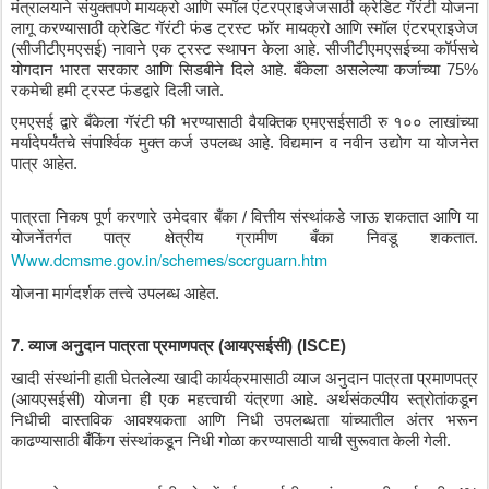
मंत्रालयाने
संयुक्तपणे
मायक्रो
आणि
स्मॉल
एंटरप्राइजेजसाठी
क्रेडिट
गॅरंटी
योजना
लागू
करण्यासाठी
क्रेडिट
गॅरंटी
फंड
ट्रस्ट
फॉर
मायक्रो
आणि
स्मॉल
एंटरप्राइजेज
(
सीजीटीएमएसई
) 
नावाने
एक
ट्रस्ट
स्थापन
केला
आहे
. 
सीजीटीएमएसईच्या
कॉर्पसचे
योगदान
भारत
सरकार
आणि
सिडबीने
दिले
आहे
. 
बँकेला
असलेल्या
कर्जाच्या
 75% 
रकमेची
हमी
ट्रस्ट
फंडद्वारे
दिली
जाते
.
एमएसई
द्वारे
बँकेला
गॅरंटी
फी
भरण्यासाठी
वैयक्तिक
एमएसईसाठी
रु
१००
लाखांच्या
मर्यादेपर्यंतचे
संपार्श्विक
मुक्त
कर्ज
उपलब्ध
आहे
. 
विद्यमान
व
नवीन
उद्योग
या
योजनेत
पात्र
आहेत
.
पात्रता
निकष
पूर्ण
करणारे
उमेदवार
बँका
 / 
वित्तीय
संस्थांकडे
जाऊ
शकतात
आणि
या
योजनेंतर्गत
पात्र
क्षेत्रीय
ग्रामीण
बँका
निवडू
शकतात
. 
Www.dcmsme.gov.in/schemes/sccrguarn.htm
योजना
मार्गदर्शक
तत्त्वे
उपलब्ध
आहेत
.
7. 
व्याज
अनुदान
पात्रता
प्रमाणपत्र
 (
आयएसईसी
) (ISCE) 
खादी
संस्थांनी
हाती
घेतलेल्या
खादी
कार्यक्रमासाठी
व्याज
अनुदान
पात्रता
प्रमाणपत्र
(
आयएसईसी
) 
योजना
ही
एक
महत्त्वाची
यंत्रणा
आहे
. 
अर्थसंकल्पीय
स्त्रोतांकडून
निधीची
वास्तविक
आवश्यकता
आणि
निधी
उपलब्धता
यांच्यातील
अंतर
भरून
काढण्यासाठी
बँकिंग
संस्थांकडून
निधी
गोळा
करण्यासाठी
याची
सुरूवात
केली
गेली
.