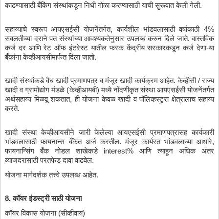
काढण्यासाठी
बँकिंग
संस्थांकडून
निधी
गोळा
करण्यासाठी
याची
सुरूवात
केली
गेली
.
सहाय्याचे
स्वरूप
आयएसईसी
योजनेंतर्गत
, 
कार्यशील
भांडवलासाठी
वर्षाकाठी
 4% 
सवलतीच्या
दराने
पत
संस्थांच्या
आवश्यकतेनुसार
उपलब्ध
करुन
दिले
जाते
. 
वास्तविक
कर्ज
दर
आणि
रेट
ऑफ
इंटरेस्ट
यातील
फरक
केंद्रीय
सरकारकडून
कर्ज
देणा
-
या
बँकांना
केव्हीआयसीमार्फत
दिला
जातो
.
खादी
संस्थांकडे
वैध
खादी
प्रमाणपत्र
व
मंजूर
खादी
कार्यक्रम
आहेत
. 
केव्हीसी
 / 
राज्य
खादी
व
ग्रामोद्योग
मंडळे
 (
केव्हीआयबी
) 
मध्ये
नोंदणीकृत
संस्था
आयएसईसी
योजनेंतर्गत
अर्थसहाय्य
मिळवू
शकतात
, 
ही
योजना
केवळ
खादी
व
पॉलिव्हस्ट्र्रा
क्षेत्रालाच
सहाय्य
करते
.
खादी
संस्था
केव्हीआयसीने
जारी
केलेल्या
आयएसईसी
प्रमाणपत्रासह
कार्यकारी
भांडवलासाठी
फायनान्स
बँकेत
अर्ज
करतील
. 
मंजूर
कार्यरत
भांडवलाच्या
आधारे
, 
फायनान्सिंग
बँक
नोडल
शाखेकडे
 interest% 
आणि
त्याहून
अधिक
अंतर
व्याजदरासाठी
परतफेड
दावा
वाढवेल
.
योजना
मार्गदर्शक
तत्त्वे
उपलब्ध
आहेत
. 
8. 
कॉयर
इंडस्ट्री
साठी
योजना
कॉयर
विकास
योजना
 (
सीव्हीवाय
)