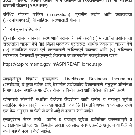
करणारी
योजना
 (ASPIRE)
संबंधित
योजना
नाविन्य
 (Innovation), 
ग्रामीण
उद्योग
आणि
उद्योजकता
(
एएसपीआयआरई
) 
ची
जाहिरात
करण्यासाठी
योजना
योजनेचे
मुख्य
उद्दिष्टे
अशीः
(i) 
नवीन
रोजगार
निर्माण
करणे
आणि
बेरोजगारी
कमी
करणे
 (ii) 
भारतातील
उद्योजकता
संस्कृतीला
चालना
देणे
 (iii) 
जिल्हा
पातळीवर
ग्रासरूट
आर्थिक
विकासास
चालना
देणे
(iv) 
सामाजिक
गरजा
पूर्ण
करण्यासाठी
नाविन्यपूर्ण
व्यवसाय
आणि
 (v) 
नाविन्यास
प्रोत्साहन
देण्यासाठी
एमएसएमई
क्षेत्राच्या
स्पर्धात्मकतेचे
मजबुतीकरण
करणे
.
https://aspire.msme.gov.in/ASPIRE/AFHome.aspx
लाइव्हलीहूड
बिझनेस
इनक्यूबेटर
 (Livelihood Business Incubator) 
(
एलबीआय
) 
चे
मुख्य
उद्दीष्ट
आहे
, 
देशातील
उद्योजकीय
विकासासाठी
अनुकूल
परिसंस्था
निर्माण
करुन
स्थानिक
पातळीवर
रोजगार
निर्माण
करा
आणि
बेरोजगारी
कमी
करणे
कोणत्याही
संस्थांनी
स्थापित
केलेल्या
केंद्रांच्या
साठी
जमीन
व
पायाभूत
सुविधा
व्यतिरिक्त
यंत्रसामग्री
व
कारखान्यासाठी
१००
 %  
किंमतीचे
अथवा
१००
लाख
रुपये
एक
-
वेळ
अनुदान
या
पैकी
जे
कमी
आहे
ते
प्रदान
केले
जाईल
. 
इनक्यूबेशन
सेंटर
साठी
जमीन
व
पायाभूत
सुविधा
व्यतिरिक्त
यंत्रसामग्री
व
कारखान्यासाठी
५०
 %  
किंमतीचे
अथवा
५०
लाख
रुपये
एक
-
वेळ
अनुदान
या
पैकी
जे
कमी
आहे
ते
प्रदान
केले
जाईल
. 