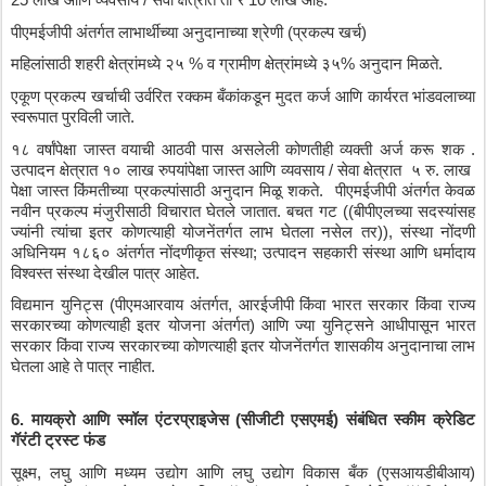
पीएमईजीपी
अंतर्गत
लाभार्थीच्या
अनुदानाच्या
श्रेणी
 (
प्रकल्प
खर्च
)
महिलांसाठी
शहरी
क्षेत्रांमध्ये
२५
 % 
व
ग्रामीण
क्षेत्रांमध्ये
३५
% 
अनुदान
मिळते
.
एकूण
प्रकल्प
खर्चाची
उर्वरित
रक्कम
बँकांकडून
मुदत
कर्ज
आणि
कार्यरत
भांडवलाच्या
स्वरूपात
पुरविली
जाते
.
१८
वर्षांपेक्षा
जास्त
वयाची
आठवी
पास
असलेली
कोणतीही
व्यक्ती
अर्ज
करू
शक
 . 
उत्पादन
क्षेत्रात
१०
लाख
रुपयांपेक्षा
जास्त
आणि
व्यवसाय
 / 
सेवा
क्षेत्रात
५
रु
. 
लाख
पेक्षा
जास्त
किंमतीच्या
प्रकल्पांसाठी
अनुदान
मिळू
शकते
.  
पीएमईजीपी
अंतर्गत
केवळ
नवीन
प्रकल्प
मंजुरीसाठी
विचारात
घेतले
जातात
. 
बचत
गट
 ((
बीपीएलच्या
सदस्यांसह
ज्यांनी
त्यांचा
इतर
कोणत्याही
योजनेंतर्गत
लाभ
घेतला
नसेल
तर
)), 
संस्था
नोंदणी
अधिनियम
१८६०
अंतर्गत
नोंदणीकृत
संस्था
; 
उत्पादन
सहकारी
संस्था
आणि
धर्मादाय
विश्वस्त
संस्था
देखील
पात्र
आहेत
.
विद्यमान
युनिट्स
 (
पीएमआरवाय
अंतर्गत
, 
आरईजीपी
किंवा
भारत
सरकार
किंवा
राज्य
सरकारच्या
कोणत्याही
इतर
योजना
अंतर्गत
) 
आणि
ज्या
युनिट्सने
आधीपासून
भारत
सरकार
किंवा
राज्य
सरकारच्या
कोणत्याही
इतर
योजनेंतर्गत
शासकीय
अनुदानाचा
लाभ
घेतला
आहे
ते
पात्र
नाहीत
.
6. 
मायक्रो
आणि
स्मॉल
एंटरप्राइजेस
 (
सीजीटी
एसएमई
) 
संबंधित
स्कीम
क्रेडिट
गॅरंटी
ट्रस्ट
फंड
सूक्ष्म
, 
लघु
आणि
मध्यम
उद्योग
आणि
लघु
उद्योग
विकास
बँक
 (
एसआयडीबीआय
) 