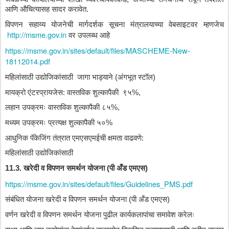
आणि
औचित्यासह
सादर
करावेत
.
विपणन
सहाय्य
योजनेची
मार्गदर्शक
सूचना
मंत्रालयाच्या
वेबसाइटवर
म्हणजेच
http://msme.gov.in
वर
उपलब्ध
आहे
https://msme.gov.in/sites/default/files/MASCHEME-New-
18112014.pdf
महिलांसाठी
उद्योजिकांसाठी
जागा
भाड्याने
 (
अंगभूत
स्टॉल
)
मायक्रो
एंटरप्रायजेस
: 
वास्तविक
शुल्कापैकी
९५
%, 
लहान
उपक्रमः
वास्तविक
शुल्कापैकी
८५
%, 
मध्यम
उपक्रमः
प्रत्यक्ष
शुल्कापैकी
५०
%
आधुनिक
पॅकेजिंग
तंत्रात
एमएसएमईची
क्षमता
वाढवणे
:
महिलांसाठी
उद्योजिकांसाठी
11.3. 
खरेदी
व
विपणन
समर्थन
योजना
 (
पी
अँड
एमएस
)
https://msme.gov.in/sites/default/files/Guidelines_PMS.pdf
संबंधित
योजना
खरेदी
व
विपणन
समर्थन
योजना
 (
पी
अँड
एमएस
)
वर्णन
खरेदी
व
विपणन
समर्थन
योजना
पुढील
कार्यकलापांचा
समावेश
करेलः