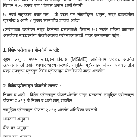
किमान
१००
टक्के
भाग
भांडवल
असेल
अशी
कंपनी
5. 
स्वयं
सहाय्यता
बचत
गट
 : 
जे
बचत
गट
नोंदणीकृत
असून
, 
सदर
व्याख्येतील
क्रमांक
३
आणि
४
नुसार
संस्थापित
झालेले
आहेत
(
उद्योगांच्या
उपरोक्त
नमूद
केलेल्या
घटकांमध्ये
किमान
 50 
टक्के
महिला
कामगार
असलेल्या
उपक्रमांना
योजनेअंतर्गत
प्रोत्साहनासाठी
पात्र
समजण्यात
येईल
)
1. 
विशेष
प्रोत्साहन
योजनेची
व्याप्ती
:
सूक्ष्म
, 
लघु
व
मध्यम
उपक्रम
विकास
 (MSME) 
अधिनियम
२००६
अंतर्गत
उत्पादनासाठी
उद्योग
आधार
धारण
करणारे
, 
सामुहिक
प्रोत्साहन
योजना
२०१३
तील
पात्र
उपक्रम
प्रस्तुत
विशेष
प्रोत्साहन
योजनेसाठी
पात्र
असतील
.
2. 
विशेष
प्रोत्साहन
योजनेचे
स्वरूप
  :
निकष
व
अटी
 - 
विशेष
प्रोत्साहन
योजनेअंतर्गत
पात्र
घटकानां
सामुहिक
प्रोत्साहन
योजना
२०१३
चे
निकष
व
अटी
लागू
राहतील
सामुहिक
प्रोत्साहन
योजना
२०१३
अंतर्गत
अतिरिक्त
सवलती
भांडवली
अनुदान
वीज
दर
अनुदान
व्याज
दार
अनुदान