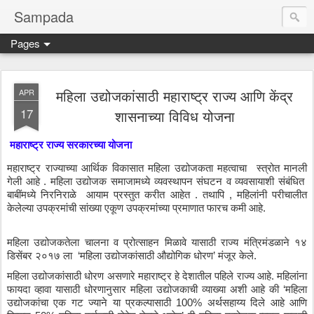
Sampada
Pages
महिला उद्योजकांसाठी महाराष्ट्र राज्य आणि केंद्र
APR
17
शासनाच्या विविध योजना
महाराष्ट्र
राज्य
सरकारच्या
योजना
महाराष्ट्र
राज्याच्या
आर्थिक
विकासात
महिला
उद्योजकता
महत्वाचा
स्त्रोत
मानली
गेली
आहे
 . 
महिला
उद्योजक
समाजामध्ये
व्यवस्थापन
संघटन
व
व्यवसायाशी
संबंधित
बाबींमध्ये
निरनिराळे
आयाम
प्रस्तुत
करीत
आहेत
 . 
तथापि
 , 
महिलांनी
परीचालीत
केलेल्या
उपक्रमांची
सांख्या
एकूण
उपक्रमांच्या
प्रमाणात
फारच
कमी
आहे
.
महिला
उद्योजकतेला
चालना
व
प्रोत्साहन
मिळावे
यासाठी
राज्य
मंत्रिमंडळाने
१४
डिसेंबर
२०१७
ला
  ‘
महिला
उद्योजकांसाठी
औद्योगिक
धोरण
’ 
मंजूर
केले
.
महिला
उद्योजकांसाठी
धोरण
असणारे
महाराष्ट्र
हे
देशातील
पहिले
राज्य
आहे
. 
महिलांना
फायदा
व्हावा
यासाठी
धोरणानुसार
महिला
उद्योजकाची
व्याख्या
अशी
आहे
की
 ‘
महिला
उद्योजकांचा
एक
गट
ज्याने
या
प्रकल्पासाठी
 100% 
अर्थसहाय्य
दिले
आहे
आणि