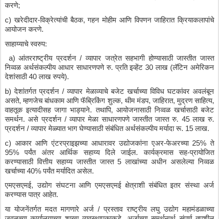
करणे
;
c) 
खरेदीदार
-
विक्रेत्यांची
बैठक
, 
गहन
मोहीम
आणि
विपणन
जाहिरात
क्रियाकलापांचे
आयोजन
करणे
.
साहाय्याचे
स्वरुप
:
 a) 
आंतरराष्ट्रीय
प्रदर्शन
 / 
व्यापार
जत्रेत
सहभागी
होण्यासाठी
जास्तीत
जास्त
निव्वळ
अर्थसंकल्पीय
आधार
साधारणपणे
रु
. 
प्रति
इव्हेंट
 30 
लाख
 (
लॅटिन
अमेरिकन
देशांसाठी
 40 
लाख
रुपये
).
b) 
देशांतर्गत
प्रदर्शन
 / 
व्यापार
मेळाव्याचे
बजेट
खर्चाच्या
विविध
घटकांवर
अवलंबून
असते
, 
म्हणजेच
बांधकाम
आणि
फॅब्रिकिंग
शुल्क
, 
थीम
मंडप
, 
जाहिरात
, 
मुद्रण
साहित्य
, 
वाहतूक
इत्यादीसह
जागा
भाड्याने
. 
तथापि
, 
आयोजनासाठी
निव्वळ
खर्चासाठी
बजेट
समर्थन
. 
असे
प्रदर्शन
 / 
व्यापार
मेळा
साधारणपणे
जास्तीत
जास्त
रु
. 45 
लाख
रु
. 
प्रदर्शन
 / 
व्यापार
मेळ्यात
भाग
घेण्यासाठी
संबंधित
अर्थसंकल्पीय
मर्यादा
रू
. 15 
लाख
.
c) 
आकार
आणि
एंटरप्राइझच्या
आधारावर
उद्योजकांना
एअर
-
फेअरच्या
 25% 
ते
95% 
पर्यंत
अंतर
आर्थिक
सहाय्य
दिले
जाईल
. 
कार्यक्रमास
सह
-
प्रायोजित
करण्यासाठी
वित्तीय
सहाय्य
जास्तीत
जास्त
 5 
लाखांच्या
अधीन
असलेल्या
निव्वळ
खर्चाच्या
 40% 
पर्यंत
मर्यादित
असेल
.
एमएसएमई
, 
उद्योग
संघटना
आणि
एमएसएमई
क्षेत्राशी
संबंधित
इतर
संस्था
अर्ज
करण्यास
पात्र
आहेत
.
या
योजनेंतर्गत
मदत
मागणारे
अर्ज
 / 
प्रस्ताव
राष्ट्रीय
लघु
उद्योग
महामंडळाच्या
जवळच्या
कार्यालयाच्या
शाखा
व्यवस्थापकाकडे
, 
अर्जाच्या
समर्थनार्थ
संपूर्ण
तपशील