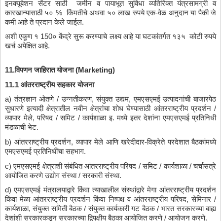
इनक्यूबेशन
सेंटर
साठी
जमीन
व
पायाभूत
सुविधा
व्यतिरिक्त
यंत्रसामग्री
व
कारखान्यासाठी
५०
 %  
किंमतीचे
अथवा
५०
लाख
रुपये
एक
-
वेळ
अनुदान
या
पैकी
जे
कमी
आहे
ते
प्रदान
केले
जाईल
. 
अशी
एकूण
१
 150
०
केंद्रे
सुरू
करण्याचे
लक्ष्य
आहे
या
घटकांतर्गत
१३५
कोटी
रुपये
खर्च
अपेक्षित
आहे
.
11.
विपणन
जाहिरात
योजना
 (Marketing)
11.1 
आंतरराष्ट्रीय
सहकार
योजना
a) 
तंत्रज्ञान
ओतणे
 / 
उन्नतीकरण
, 
संयुक्त
उद्यम
, 
एमएसएमई
उत्पादनांची
बाजारपेठ
सुधारणे
इत्यादी
क्षेत्रातील
नवीन
क्षेत्रांचा
शोध
घेण्यासाठी
आंतरराष्ट्रीय
प्रदर्शन
 / 
व्यापार
मेले
, 
परिषद
 / 
समिट
 / 
कार्यशाळा
इ
. 
मध्ये
इतर
देशांना
एमएसएमई
प्रतिनिधी
मंडळाची
भेट
.
b) 
आंतरराष्ट्रीय
प्रदर्शन
, 
व्यापार
मेले
आणि
खरेदीदार
-
विक्रेते
परदेशात
बैठकांमध्ये
एमएसएमई
प्रतिनिधींचा
सहभाग
.
c) 
एमएसएमई
क्षेत्राशी
संबंधित
आंतरराष्ट्रीय
परिषद
 / 
समिट
 / 
कार्यशाळा
 / 
चर्चासत्रे
आयोजित
करणे
उद्योग
संस्था
 / 
सरकारी
संस्था
.
d) 
एमएसएमई
मंत्रालयाद्वारे
किंवा
त्याखालील
संस्थांद्वारे
मेगा
आंतरराष्ट्रीय
प्रदर्शन
किंवा
मेळा
आंतरराष्ट्रीय
प्रदर्शन
किंवा
निष्पक्ष
व
आंतरराष्ट्रीय
परिषद
, 
सेमिनार
 / 
कार्यशाळा
, 
संयुक्त
समिती
बैठक
 / 
संयुक्त
कार्यकारी
गट
बैठक
 / 
भारत
सरकारच्या
बाह्य
देशांशी
सरकारकडून
सरकारच्या
द्विपक्षीय
बैठका
आयोजित
करणे
 / 
आयोजन
करणे
.