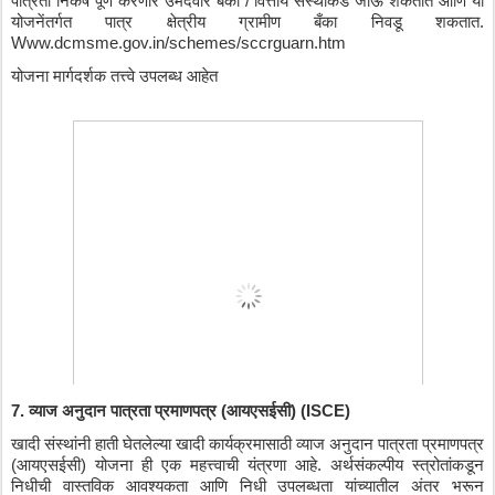
पात्रता
निकष
पूर्ण
करणारे
उमेदवार
बँका
 / 
वित्तीय
संस्थांकडे
जाऊ
शकतात
आणि
या
योजनेंतर्गत
पात्र
क्षेत्रीय
ग्रामीण
बँका
निवडू
शकतात
. 
Www.dcmsme.gov.in/schemes/sccrguarn.htm
योजना
मार्गदर्शक
तत्त्वे
उपलब्ध
आहेत
7. 
व्याज
अनुदान
पात्रता
प्रमाणपत्र
 (
आयएसईसी
) (ISCE) 
खादी
संस्थांनी
हाती
घेतलेल्या
खादी
कार्यक्रमासाठी
व्याज
अनुदान
पात्रता
प्रमाणपत्र
(
आयएसईसी
) 
योजना
ही
एक
महत्त्वाची
यंत्रणा
आहे
. 
अर्थसंकल्पीय
स्त्रोतांकडून
निधीची
वास्तविक
आवश्यकता
आणि
निधी
उपलब्धता
यांच्यातील
अंतर
भरून