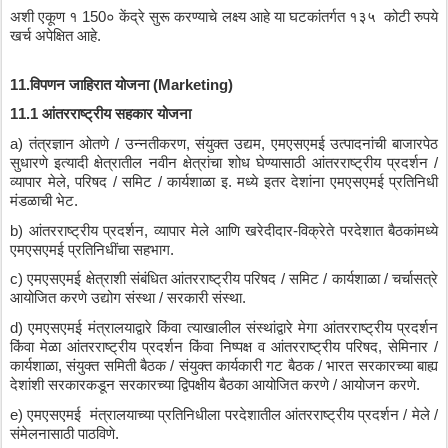
अशी
एकूण
१
 150
०
केंद्रे
सुरू
करण्याचे
लक्ष्य
आहे
या
घटकांतर्गत
१३५
कोटी
रुपये
खर्च
अपेक्षित
आहे
.
11.
विपणन
जाहिरात
योजना
 (Marketing)
11.1 
आंतरराष्ट्रीय
सहकार
योजना
a) 
तंत्रज्ञान
ओतणे
 / 
उन्नतीकरण
, 
संयुक्त
उद्यम
, 
एमएसएमई
उत्पादनांची
बाजारपेठ
सुधारणे
इत्यादी
क्षेत्रातील
नवीन
क्षेत्रांचा
शोध
घेण्यासाठी
आंतरराष्ट्रीय
प्रदर्शन
 / 
व्यापार
मेले
, 
परिषद
 / 
समिट
 / 
कार्यशाळा
इ
. 
मध्ये
इतर
देशांना
एमएसएमई
प्रतिनिधी
मंडळाची
भेट
.
b) 
आंतरराष्ट्रीय
प्रदर्शन
, 
व्यापार
मेले
आणि
खरेदीदार
-
विक्रेते
परदेशात
बैठकांमध्ये
एमएसएमई
प्रतिनिधींचा
सहभाग
.
c) 
एमएसएमई
क्षेत्राशी
संबंधित
आंतरराष्ट्रीय
परिषद
 / 
समिट
 / 
कार्यशाळा
 / 
चर्चासत्रे
आयोजित
करणे
उद्योग
संस्था
 / 
सरकारी
संस्था
.
d) 
एमएसएमई
मंत्रालयाद्वारे
किंवा
त्याखालील
संस्थांद्वारे
मेगा
आंतरराष्ट्रीय
प्रदर्शन
किंवा
मेळा
आंतरराष्ट्रीय
प्रदर्शन
किंवा
निष्पक्ष
व
आंतरराष्ट्रीय
परिषद
, 
सेमिनार
 / 
कार्यशाळा
, 
संयुक्त
समिती
बैठक
 / 
संयुक्त
कार्यकारी
गट
बैठक
 / 
भारत
सरकारच्या
बाह्य
देशांशी
सरकारकडून
सरकारच्या
द्विपक्षीय
बैठका
आयोजित
करणे
 / 
आयोजन
करणे
.
e) 
एमएसएमई
मंत्रालयाच्या
प्रतिनिधीला
परदेशातील
आंतरराष्ट्रीय
प्रदर्शन
 / 
मेले
 / 
संमेलनासाठी
पाठविणे
.