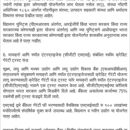
ज्यांनी
त्यांचा
इतर
कोणत्याही
योजनेंतर्गत
लाभ
घेतला
नसेल
तर
)), 
संस्था
नोंदणी
अधिनियम
१८६०
अंतर्गत
नोंदणीकृत
संस्था
; 
उत्पादन
सहकारी
संस्था
आणि
धर्मादाय
विश्वस्त
संस्था
देखील
पात्र
आहेत
.
विद्यमान
युनिट्स
 (
पीएमआरवाय
अंतर्गत
, 
आरईजीपी
किंवा
भारत
सरकार
किंवा
राज्य
सरकारच्या
कोणत्याही
इतर
योजना
अंतर्गत
) 
आणि
ज्या
युनिट्सने
आधीपासून
भारत
सरकार
किंवा
राज्य
सरकारच्या
कोणत्याही
इतर
योजनेंतर्गत
शासकीय
अनुदानाचा
लाभ
घेतला
आहे
ते
पात्र
नाहीत
.
6. 
मायक्रो
आणि
स्मॉल
एंटरप्राइजेस
 (
सीजीटी
एसएमई
) 
संबंधित
स्कीम
क्रेडिट
गॅरंटी
ट्रस्ट
फंड
सूक्ष्म
, 
लघु
आणि
मध्यम
उद्योग
आणि
लघु
उद्योग
विकास
बँक
 (
एसआयडीबीआय
) 
मंत्रालयाने
संयुक्तपणे
मायक्रो
आणि
स्मॉल
एंटरप्राइजेजसाठी
क्रेडिट
गॅरंटी
योजना
लागू
करण्यासाठी
क्रेडिट
गॅरंटी
फंड
ट्रस्ट
फॉर
मायक्रो
आणि
स्मॉल
एंटरप्राइजेज
(
सीजीटीएमएसई
) 
नावाने
एक
ट्रस्ट
स्थापन
केला
आहे
. 
सीजीटीएमएसईच्या
कॉर्पसचे
योगदान
भारत
सरकार
आणि
सिडबीने
दिले
आहे
. 
बँकेला
असलेल्या
कर्जाच्या
 75% 
रकमेची
हमी
ट्रस्ट
फंडद्वारे
दिली
जाते
.
एमएसई
द्वारे
बँकेला
गॅरंटी
फी
भरण्यासाठी
वैयक्तिक
एमएसईसाठी
रु
१००
लाखांच्या
मर्यादेपर्यंतचे
संपार्श्विक
मुक्त
कर्ज
उपलब्ध
आहे
. 
विद्यमान
व
नवीन
उद्योग
या
योजनेत
पात्र
आहेत
.