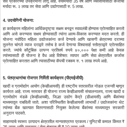
सर्व
प्रकारच्या
उपक्रमांना
लागू
आहे
. 
वयोमर्यादा
 35 
वर्षे
आणि
व्यवसायासाठी
कर्जाची
मर्यादा
रू
. 
२
लाख
तर
सेवा
आणि
उद्योगासाठी
रु
. 5 
लाख
.
4. 
उदयोगिनी
योजना
:
हा
कार्यक्रम
महिलांना
आर्थिकदृष्ट्या
सक्षम
बनवून
स्वावलंबी
होण्यास
प्रोत्साहित
करतो
आणि
असे
करण्यास
सक्षम
होण्यासाठी
त्यांना
आत्म
-
विकास
करण्यात
मदत
करतो
. 
ही
योजना
नवोदित
महिला
उद्योजकांना
कर्ज
देण्याचे
आणि
खासगी
क्षेत्राच्या
दराच्या
तुलनेत
चांगले
व्याज
दराद्वारे
तसेच
हे
कर्ज
देणाऱ्या
विश्वासार्ह
स्तोत्राद्वारे
प्रोत्साहित
करते
. 
ज्यांचे
कौटुंबिक
उत्पन्न
प्रतिवर्ष
रुपये
४०
,
०००
पेक्षा
कमी
आहे
केवळ
त्यांच्यासाठी
ही
योजना
हे
वैध
आहे
विशेषत
: 
व्यापार
आणि
सेवा
क्षेत्रातील
कर्जास
प्रोत्साहित
करतात
आणि
त्यासाठीच्या
कॅपची
रक्कम
रु
. 
१
लाख
रुपये
आहे
.
5. 
पंतप्रधानांचा
रोजगार
निर्मिती
कार्यक्रम
 (
पीएमईजीपी
)
खादी
व
ग्रामोद्योग
आयोग
 (
केव्हीआयसी
) 
ही
राष्ट्रीय
स्तरावरील
नोडल
एजन्सी
म्हणून
कार्यरत
आहे
. 
राज्य
स्तरावर
ही
योजना
राज्य
केव्हीआयसी
संचालनालय
, 
राज्य
खादी
व
ग्रामोद्योग
मंडळे
 (
केव्हीआयबी
), 
जिल्हा
उद्योग
केंद्रे
 (
डीआयसी
) 
आणि
बँकांच्या
माध्यमातून
राबविली
जाते
. 
अशा
परिस्थितीत
केव्हीआयसी
लाभार्थी
 / 
उद्योजकांना
थेट
त्यांच्या
बँक
खात्यात
वितरणासाठी
नियुक्त
केलेल्या
बँकांच्या
माध्यमातून
सरकारी
अनुदान
पाठवते
.
साहाय्याचे
स्वरूप
उत्पादन
क्षेत्रातील
मान्यताप्राप्त
प्रकल्प
 / 
युनिटची
कमाल
किंमत
 ₹ 
25 
लाख
आणि
व्यवसाय
 / 
सेवा
क्षेत्रात
ती
 ₹ 10 
लाख
आहे
.