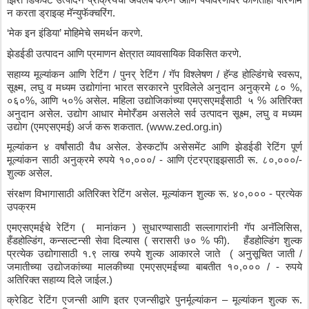
न
करता
ड्राइव्ह
मॅन्युफॅक्चरिंग
.
‘
मेक
इन
इंडिया
’ 
मोहिमेचे
समर्थन
करणे
.
झेडईडी
उत्पादन
आणि
प्रमाणन
क्षेत्रात
व्यावसायिक
विकसित
करणे
.
सहाय्य
मूल्यांकन
आणि
रेटिंग
 / 
पुनर्
रेटिंग
 / 
गॅप
विश्लेषण
 / 
हॅन्ड
होल्डिंगचे
स्वरूप
, 
सूक्ष्म
, 
लघु
व
मध्यम
उद्योगांना
भारत
सरकारने
पुरविलेले
अनुदान
अनुक्रमे
८०
 %, 
०६०
%, 
आणि
५०
% 
असेल
. 
महिला
उद्योजिकांच्या
एमएसएमईंसाठी
५
 % 
अतिरिक्त
अनुदान
असेल
. 
उद्योग
आधार
मेमोरँडम
असलेले
सर्व
उत्पादन
सूक्ष्म
, 
लघु
व
मध्यम
उद्योग
 (
एमएसएमई
) 
अर्ज
करू
शकतात
. (www.zed.org.in)
मूल्यांकन
४
वर्षांसाठी
वैध
असेल
. 
डेस्कटॉप
असेसमेंट
आणि
झेडईडी
रेटिंग
पूर्ण
मूल्यांकन
साठी
अनुक्रमे
रुपये
१०
,
०००
/ - 
आणि
एंटरप्राइझसाठी
रू
. 
८०
,
०००
/- 
शुल्क
असेल
.
संरक्षण
विभागासाठी
अतिरिक्त
रेटिंग
असेल
. 
मूल्यांकन
शुल्क
रू
. 
४०
,
०००
 - 
प्रत्येक
उपक्रम
एमएसएमईचे
रेटिंग
 (  
मानांकन
 ) 
सुधारण्यासाठी
सल्लागारांनी
गॅप
अनॅलिसिस
, 
हँडहोल्डिंग
, 
कन्सल्टन्सी
सेवा
दिल्यास
 ( 
सरासरी
७०
 % 
फी
).   
हँडहोल्डिंग
शुल्क
प्रत्येक
उद्योगासाठी
१
.
९
लाख
रुपये
शुल्क
आकारले
जाते
  ( 
अनुसूचित
जाती
 / 
जमातीच्या
उद्योजकांच्या
मालकीच्या
एमएसएमईच्या
बाबतीत
१०
,
०००
 / - 
रुपये
अतिरिक्त
सहाय्य
दिले
जाईल
.) 
क्रेडिट
रेटिंग
एजन्सी
आणि
इतर
एजन्सीद्वारे
पुनर्मूल्यांकन
 – 
मूल्यांकन
शुल्क
रू
. 