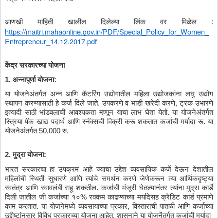
आणखी
माहिती
खालील
दिलेल्या
लिंक
वर
मिळेल
 : 
https://maitri.mahaonline.gov.in/PDF/Special_Policy_for_Women_
Entrepreneur_14.12.2017.pdf
केंद्र
सरकारच्या
योजना
1. 
अन्नापूर्णा
योजना
:
या
योजनेअंतर्गत
अन्न
आणि
कॅटरिंग
उद्योगातील
महिला
उद्योजकांना
लघु
उद्योग
स्थापन
करण्यासाठी
हे
कर्ज
दिले
जाते
. 
उपकरणे
व
भांडी
खरेदी
करणे
, 
ट्रक
उभारणे
इत्यादी
साठी
भांडवलाची
आवश्यकता
म्हणून
याचा
लाभ
घेता
येतो
. 
या
योजनेअंतर्गत
स्त्रिया
पॅक
खाद्य
पदार्थ
आणि
स्नॅक्सची
विक्री
करू
शकतात
कर्जाची
मर्यादा
रू
. 
या
योजनेअंतर्गत
 50,000 
रु
.
2. 
मुद्रा
योजना
:
भारत
सरकारचा
हा
उपक्रम
आहे
ज्याचा
उद्देश
व्यवसायिक
कर्जे
देऊन
देशातील
महिलांची
स्थिती
सुधारणे
आणि
त्यांचे
समर्थन
करणे
जेणेकरून
त्या
आर्थिकदृष्ट्या
स्वतंत्र
आणि
स्वावलंबी
राहू
शकतील
. 
कर्जाची
मंजूरी
घेतल्यानंतर
त्यांना
मुद्रा
कार्डे
दिली
जातील
जी
कर्जाच्या
१०
% 
रक्कम
काढण्याच्या
मर्यादेसह
क्रेडिट
कार्ड
प्रमाणे
काम
करतात
. 
या
योजनेमध्ये
व्यवसायाच्या
प्रकार
, 
विस्ताराची
पातळी
आणि
कर्जाच्या
उद्दीष्टांनुसार
विविध
प्रकारच्या
योजना
आहेत
. 
शासनाने
या
योजनेंतर्गत
कर्जाची
मर्यादा