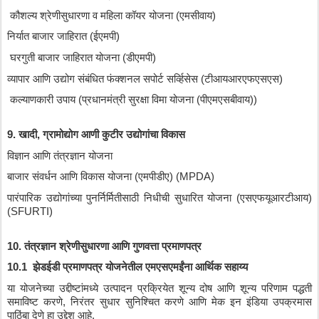
कौशल्य
श्रेणीसुधारणा
व
महिला
कॉयर
योजना
 (
एमसीवाय
)
निर्यात
बाजार
जाहिरात
 (
ईएमपी
)
घरगुती
बाजार
जाहिरात
योजना
 (
डीएमपी
)
व्यापार
आणि
उद्योग
संबंधित
फंक्शनल
सपोर्ट
सर्व्हिसेस
 (
टीआयआरएफएसएस
)
कल्याणकारी
उपाय
 (
प्रधानमंत्री
सुरक्षा
विमा
योजना
 (
पीएमएसबीवाय
))
9. 
खादी
, 
ग्रामोद्योग
आणी
कुटीर
उद्योगांचा
विकास
विज्ञान
आणि
तंत्रज्ञान
योजना
बाजार
संवर्धन
आणि
विकास
योजना
 (
एमपीडीए
) (MPDA)
पारंपारिक
उद्योगांच्या
पुनर्निर्मितीसाठी
निधीची
सुधारित
योजना
 (
एसएफयूआरटीआय
) 
(SFURTI)
10. 
तंत्रज्ञान
श्रेणीसुधारणा
आणि
गुणवत्ता
प्रमाणपत्र
10.1  
झेडईडी
प्रमाणपत्र
योजनेतील
एमएसएमईंना
आर्थिक
सहाय्य
या
योजनेच्या
उद्दीष्टांमध्ये
उत्पादन
प्रक्रियेत
शून्य
दोष
आणि
शून्य
परिणाम
पद्धती
समाविष्ट
करणे
, 
निरंतर
सुधार
सुनिश्चित
करणे
आणि
मेक
इन
इंडिया
उपक्रमास
पाठिंबा
देणे
हा
उद्देश
आहे
.