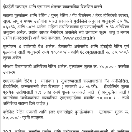
झेडईडी
उत्पादन
आणि
प्रमाणन
क्षेत्रात
व्यावसायिक
विकसित
करणे
.
सहाय्य
मूल्यांकन
आणि
रेटिंग
 / 
पुनर्
रेटिंग
 / 
गॅप
विश्लेषण
 / 
हॅन्ड
होल्डिंगचे
स्वरूप
, 
सूक्ष्म
, 
लघु
व
मध्यम
उद्योगांना
भारत
सरकारने
पुरविलेले
अनुदान
अनुक्रमे
८०
 %, 
०६०
%, 
आणि
५०
% 
असेल
. 
महिला
उद्योजिकांच्या
एमएसएमईंसाठी
५
 % 
अतिरिक्त
अनुदान
असेल
. 
उद्योग
आधार
मेमोरँडम
असलेले
सर्व
उत्पादन
सूक्ष्म
, 
लघु
व
मध्यम
उद्योग
 (
एमएसएमई
) 
अर्ज
करू
शकतात
. (www.zed.org.in)
मूल्यांकन
४
वर्षांसाठी
वैध
असेल
. 
डेस्कटॉप
असेसमेंट
आणि
झेडईडी
रेटिंग
पूर्ण
मूल्यांकन
साठी
अनुक्रमे
रुपये
१०
,
०००
/ - 
आणि
एंटरप्राइझसाठी
रू
. 
८०
,
०००
/- 
शुल्क
असेल
.
संरक्षण
विभागासाठी
अतिरिक्त
रेटिंग
असेल
. 
मूल्यांकन
शुल्क
रू
. 
४०
,
०००
 - 
प्रत्येक
उपक्रम
एमएसएमईचे
रेटिंग
 (  
मानांकन
 ) 
सुधारण्यासाठी
सल्लागारांनी
गॅप
अनॅलिसिस
, 
हँडहोल्डिंग
, 
कन्सल्टन्सी
सेवा
दिल्यास
 ( 
सरासरी
७०
 % 
फी
).   
हँडहोल्डिंग
शुल्क
प्रत्येक
उद्योगासाठी
१
.
९
लाख
रुपये
शुल्क
आकारले
जाते
  ( 
अनुसूचित
जाती
 / 
जमातीच्या
उद्योजकांच्या
मालकीच्या
एमएसएमईच्या
बाबतीत
१०
,
०००
 / - 
रुपये
अतिरिक्त
सहाय्य
दिले
जाईल
.) 
क्रेडिट
रेटिंग
एजन्सी
आणि
इतर
एजन्सीद्वारे
पुनर्मूल्यांकन
 – 
मूल्यांकन
शुल्क
रू
. 
४०
,
०००
/ - 
प्रति
उपक्रम
.
10.2. 
नाविन्य
, 
ग्रामीण
उद्योग
आणि
उद्योजकता
 (
एएसपीआयआरई
) 
ची
जाहिरात