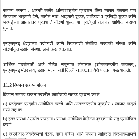
सहाय्य
स्वरूप
 : 
आयसी
स्कीम
आंतरराष्ट्रीय
प्रदर्शन
किंवा
व्यापार
मेळ्यात
भाग
घेतल्यास
भाड्याने
देणे
, 
जागेचे
भाडे
, 
भाड्याने
शुल्क
, 
जाहिरात
व
प्रसिद्धी
शुल्क
आणि
भरपाईच्या
आधारावर
प्रवेश
 / 
नोंदणी
शुल्क
या
प्रतिपूर्ती
तत्वावर
आर्थिक
सहाय्य
पुरवते
.
एमएसएमई
क्षेत्राच्या
पदोन्नती
आणि
विकासाशी
संबंधित
सरकारी
संस्था
आणि
नोंदणीकृत
उद्योग
संस्था
. 
अर्ज
करू
शकतात
.
आर्थिक
मदतीसाठी
अर्ज
विहित
नमुन्यात
संचालक
 (
आंतरराष्ट्रीय
सहकार
), 
एमएसएमई
मंत्रालय
, 
उद्योग
भवन
, 
नवी
दिल्ली
 -110011 
येथे
पाठवता
येऊ
शकतो
.
11.2 
विपणन
सहाय्य
योजना
विपणन
सहाय्य
योजना
खालील
कामांसाठी
सहाय्य
प्रदान
करते
:
a) 
परदेशात
प्रदर्शन
आयोजित
करणे
आणि
आंतरराष्ट्रीय
प्रदर्शन
 / 
व्यापार
जत्रां
मध्ये
सहभाग
b) 
इतर
संस्था
 / 
उद्योग
संघटना
 / 
संस्था
आयोजित
केलेल्या
प्रदर्शनांचे
सह
-
प्रायोजित
करणे
;
c) 
खरेदीदार
-
विक्रेत्यांची
बैठक
, 
गहन
मोहीम
आणि
विपणन
जाहिरात
क्रियाकलापांचे