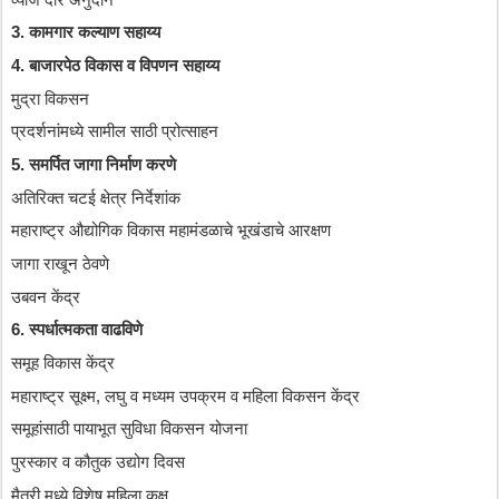
3. 
कामगार
कल्याण
सहाय्य
4. 
बाजारपेठ
विकास
व
विपणन
सहाय्य
मुद्रा
विकसन
प्रदर्शनांमध्ये
सामील
साठी
प्रोत्साहन
5. 
समर्पित
जागा
निर्माण
करणे
अतिरिक्त
चटई
क्षेत्र
निर्देशांक
महाराष्ट्र
औद्योगिक
विकास
महामंडळाचे
भूखंडाचे
आरक्षण
जागा
राखून
ठेवणे
उबवन
केंद्र
6. 
स्पर्धात्मकता
वाढविणे
समूह
विकास
केंद्र
महाराष्ट्र
सूक्ष्म
, 
लघु
व
मध्यम
उपक्रम
व
महिला
विकसन
केंद्र
समूहांसाठी
पायाभूत
सुविधा
विकसन
योजना
पुरस्कार
व
कौतुक
उद्योग
दिवस
मैत्री
मध्ये
विशेष
महिला
कक्ष