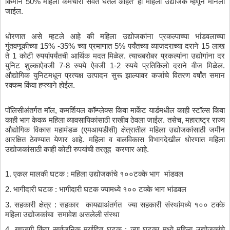
किमान
 50% 
महिला
कर्मचारी
सेवेत
घेतले
आहेत
’ 
ही
महिला
उद्योजक
म्हणून
मानली
जाईल
.
धोरणात
असे
म्हटले
आहे
की
महिला
उद्योजकांना
प्रकल्पाच्या
भांडवलाच्या
गुंतवणूकीच्या
 15% -35% 
च्या
प्रमाणात
 5% 
पर्यंतच्या
व्याजदराच्या
दराने
 15 
लाख
ते
 1 
कोटी
रुपयांपर्यंतची
आर्थिक
मदत
मिळेल
. 
त्याचबरोबर
प्रकल्पांना
उद्योगांना
दर
युनिट
शुल्काऐवजी
 7-8 
रुपये
ऐवजी
 1-2 
रुपये
प्रतिकिलो
दराने
वीज
मिळेल
. 
औद्योगिक
युनिटमधून
प्रत्यक्ष
उत्पादन
सुरू
झाल्यावर
कर्जाचे
वितरण
वर्षांत
समान
रक्कम
किंवा
हप्त्याने
होईल
.
पॉलिसीअंतर्गत
मॉल
, 
कमर्शियल
कॉम्प्लेक्स
किंवा
मार्केट
यार्डमधील
काही
स्टॉल्स
किंवा
काही
भाग
केवळ
महिला
व्यावसायिकांसाठी
राखीव
ठेवला
जाईल
. 
तसेच
, 
महाराष्ट्र
राज्य
औद्योगिक
विकास
महामंडळ
 (
एमआयडीसी
) 
क्षेत्रातील
महिला
उद्योजकांसाठी
जमीन
आरक्षित
ठेवण्यात
येणार
आहे
. 
महिला
व
बालविकास
विभागदेखील
धोरणात
महिला
उद्योजकांसाठी
काही
कोटी
रुपयांची
तरतूद
करणार
आहे
.
1. 
एकल
मालकी
घटक
 : 
महिला
उद्योजकांचे
१००टक्के
भाग
भांडवल
2. 
भागीदारी
घटक
 : 
भागीदारी
घटक
ज्यामध्ये
१००
टक्के
भाग
भांडवल
3. 
सहकारी
क्षेत्र
 : 
सहकार
कायद्याअंतर्गत
ज्या
सहकारी
संस्थांमध्ये
१००
टक्के
महिला
उद्योजकांचा
समावेश
असलेली
संस्था
4. 
खाजगी
किंवा
सार्वजनिक
मर्यादित
घटक
 : 
ज्या
घटका
मध्ये
महिला
उद्योजकांचे