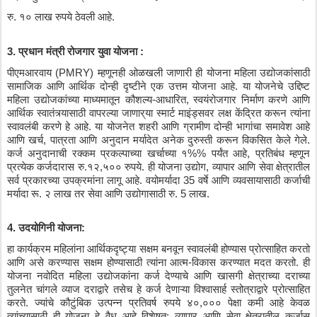
रु
. 
१०
लाख
रुपये
ठेवली
आहे
.
3. 
प्रधान
मंत्री
रोजगार
युवा
योजना
 :
पीएमआरवाय
 (PMRY) 
म्हणूनही
ओळखली
जाणारी
ही
योजना
महिला
उद्योजकांसाठी
सामाजिक
आणि
आर्थिक
दोन्ही
दृष्टीने
एक
उत्तम
योजना
आहे
. 
या
योजनेचे
उद्दिष्ट
महिला
उद्योजकांच्या
माध्यमातून
कौशल्य
-
आधारित
, 
स्वयंरोजगार
निर्माण
करणे
आणि
आर्थिक
स्वातंत्र्यासाठी
वापरल्या
जाणार्
या
स्मार्ट
माइंड्सवर
लक्ष
केंद्रित
करून
त्यांना
स्वावलंबी
करणे
हे
आहे
. 
या
योजनेत
शहरी
आणि
ग्रामीण
दोन्ही
भागांचा
समावेश
आहे
आणि
खर्च
, 
पात्रता
आणि
अनुदान
मर्यादेत
अनेक
दुरुस्ती
करून
विकसित
केले
गेले
. 
कर्ज
अनुदानाची
रक्कम
प्रकल्पाच्या
खर्चाच्या
१
%% 
पर्यंत
आहे
, 
प्रतिबंध
म्हणून
प्रत्येक
कर्जदारास
रु
.
१२
,
५००
रुपये
. 
ही
योजना
उद्योग
, 
व्यापार
आणि
सेवा
क्षेत्रातील
सर्व
प्रकारच्या
उपक्रमांना
लागू
आहे
. 
वयोमर्यादा
 35 
वर्षे
आणि
व्यवसायासाठी
कर्जाची
मर्यादा
रू
. 
२
लाख
तर
सेवा
आणि
उद्योगासाठी
रु
. 5 
लाख
.
4. 
उदयोगिनी
योजना
:
हा
कार्यक्रम
महिलांना
आर्थिकदृष्ट्या
सक्षम
बनवून
स्वावलंबी
होण्यास
प्रोत्साहित
करतो
आणि
असे
करण्यास
सक्षम
होण्यासाठी
त्यांना
आत्म
-
विकास
करण्यात
मदत
करतो
. 
ही
योजना
नवोदित
महिला
उद्योजकांना
कर्ज
देण्याचे
आणि
खासगी
क्षेत्राच्या
दराच्या
तुलनेत
चांगले
व्याज
दराद्वारे
तसेच
हे
कर्ज
देणाऱ्या
विश्वासार्ह
स्तोत्राद्वारे
प्रोत्साहित
करते
. 
ज्यांचे
कौटुंबिक
उत्पन्न
प्रतिवर्ष
रुपये
४०
,
०००
पेक्षा
कमी
आहे
केवळ
त्यांच्यासाठी
ही
योजना
हे
वैध
आहे
विशेषत
: 
व्यापार
आणि
सेवा
क्षेत्रातील
कर्जास