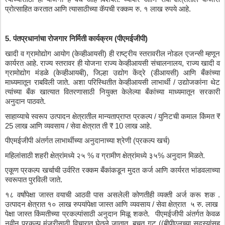
प्रोत्साहित
करतात
आणि
त्यासाठीच्या
कॅपची
रक्कम
रु
. 
१
लाख
रुपये
आहे
.
5. 
पंतप्रधानांचा
रोजगार
निर्मिती
कार्यक्रम
 (
पीएमईजीपी
)
खादी
व
ग्रामोद्योग
आयोग
 (
केव्हीआयसी
) 
ही
राष्ट्रीय
स्तरावरील
नोडल
एजन्सी
म्हणून
कार्यरत
आहे
. 
राज्य
स्तरावर
ही
योजना
राज्य
केव्हीआयसी
संचालनालय
, 
राज्य
खादी
व
ग्रामोद्योग
मंडळे
 (
केव्हीआयबी
), 
जिल्हा
उद्योग
केंद्रे
 (
डीआयसी
) 
आणि
बँकांच्या
माध्यमातून
राबविली
जाते
. 
अशा
परिस्थितीत
केव्हीआयसी
लाभार्थी
 / 
उद्योजकांना
थेट
त्यांच्या
बँक
खात्यात
वितरणासाठी
नियुक्त
केलेल्या
बँकांच्या
माध्यमातून
सरकारी
अनुदान
पाठवते
.
साहाय्याचे
स्वरूप
उत्पादन
क्षेत्रातील
मान्यताप्राप्त
प्रकल्प
 / 
युनिटची
कमाल
किंमत
 ₹ 
25 
लाख
आणि
व्यवसाय
 / 
सेवा
क्षेत्रात
ती
 ₹ 10 
लाख
आहे
.
पीएमईजीपी
अंतर्गत
लाभार्थीच्या
अनुदानाच्या
श्रेणी
 (
प्रकल्प
खर्च
)
महिलांसाठी
शहरी
क्षेत्रांमध्ये
२५
 % 
व
ग्रामीण
क्षेत्रांमध्ये
३५
% 
अनुदान
मिळते
.
एकूण
प्रकल्प
खर्चाची
उर्वरित
रक्कम
बँकांकडून
मुदत
कर्ज
आणि
कार्यरत
भांडवलाच्या
स्वरूपात
पुरविली
जाते
.
१८
वर्षांपेक्षा
जास्त
वयाची
आठवी
पास
असलेली
कोणतीही
व्यक्ती
अर्ज
करू
शक
 . 
उत्पादन
क्षेत्रात
१०
लाख
रुपयांपेक्षा
जास्त
आणि
व्यवसाय
 / 
सेवा
क्षेत्रात
५
रु
. 
लाख
पेक्षा
जास्त
किंमतीच्या
प्रकल्पांसाठी
अनुदान
मिळू
शकते
.  
पीएमईजीपी
अंतर्गत
केवळ
नवीन
प्रकल्प
मंजुरीसाठी
विचारात
घेतले
जातात
. 
बचत
गट
 ((
बीपीएलच्या
सदस्यांसह