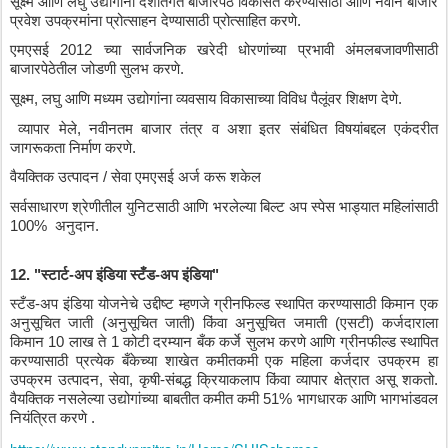
सूक्ष्म
आणि
लघु
उद्योगांना
देशांतर्गत
बाजारपेठ
विकसित
करण्यासाठी
आणि
नवीन
बाजार
प्रवेश
उपक्रमांना
प्रोत्साहन
देण्यासाठी
प्रोत्साहित
करणे
.
एमएसई
 2012 
च्या
सार्वजनिक
खरेदी
धोरणांच्या
प्रभावी
अंमलबजावणीसाठी
बाजारपेठेतील
जोडणी
सुलभ
करणे
.
सूक्ष्म
, 
लघु
आणि
मध्यम
उद्योगांना
व्यवसाय
विकासाच्या
विविध
पैलूंवर
शिक्षण
देणे
.
व्यापार
मेले
, 
नवीनतम
बाजार
तंत्र
व
अशा
इतर
संबंधित
विषयांबद्दल
एकंदरीत
जागरूकता
निर्माण
करणे
.
वैयक्तिक
उत्पादन
 / 
सेवा
एमएसई
अर्ज
करू
शकेल
सर्वसाधारण
श्रेणीतील
युनिटसाठी
आणि
भरलेल्या
बिल्ट
अप
स्पेस
भाड्यात
महिलांसाठी
100%  
अनुदान
.
12. "
स्टार्ट
-
अप
इंडिया
स्टँड
-
अप
इंडिया
" 
स्टँड
-
अप
इंडिया
योजनेचे
उद्दीष्ट
म्हणजे
ग्रीनफिल्ड
स्थापित
करण्यासाठी
किमान
एक
अनुसूचित
जाती
 (
अनुसूचित
जाती
) 
किंवा
अनुसूचित
जमाती
 (
एसटी
) 
कर्जदाराला
किमान
 10 
लाख
ते
 1 
कोटी
दरम्यान
बँक
कर्जे
सुलभ
करणे
आणि
ग्रीनफील्ड
स्थापित
करण्यासाठी
प्रत्येक
बँकेच्या
शाखेत
कमीतकमी
एक
महिला
कर्जदार
उपक्रम
हा
उपक्रम
उत्पादन
, 
सेवा
, 
कृषी
-
संबद्ध
क्रियाकलाप
किंवा
व्यापार
क्षेत्रात
असू
शकतो
. 
वैयक्तिक
नसलेल्या
उद्योगांच्या
बाबतीत
कमीत
कमी
 51% 
भागधारक
आणि
भागभांडवल
नियंत्रित
करणे
 .