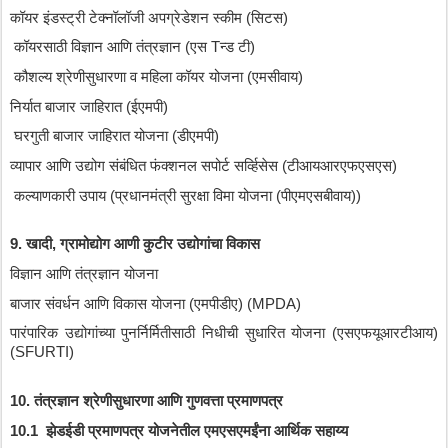
कॉयर
इंडस्ट्री
टेक्नॉलॉजी
अपग्रेडेशन
स्कीम
 (
सिटस
)
कॉयरसाठी
विज्ञान
आणि
तंत्रज्ञान
 (
एस
 T
न्ड
टी
)
कौशल्य
श्रेणीसुधारणा
व
महिला
कॉयर
योजना
 (
एमसीवाय
)
निर्यात
बाजार
जाहिरात
 (
ईएमपी
)
घरगुती
बाजार
जाहिरात
योजना
 (
डीएमपी
)
व्यापार
आणि
उद्योग
संबंधित
फंक्शनल
सपोर्ट
सर्व्हिसेस
 (
टीआयआरएफएसएस
)
कल्याणकारी
उपाय
 (
प्रधानमंत्री
सुरक्षा
विमा
योजना
 (
पीएमएसबीवाय
))
9. 
खादी
, 
ग्रामोद्योग
आणी
कुटीर
उद्योगांचा
विकास
विज्ञान
आणि
तंत्रज्ञान
योजना
बाजार
संवर्धन
आणि
विकास
योजना
 (
एमपीडीए
) (MPDA)
पारंपारिक
उद्योगांच्या
पुनर्निर्मितीसाठी
निधीची
सुधारित
योजना
 (
एसएफयूआरटीआय
) 
(SFURTI)
10. 
तंत्रज्ञान
श्रेणीसुधारणा
आणि
गुणवत्ता
प्रमाणपत्र
10.1  
झेडईडी
प्रमाणपत्र
योजनेतील
एमएसएमईंना
आर्थिक
सहाय्य