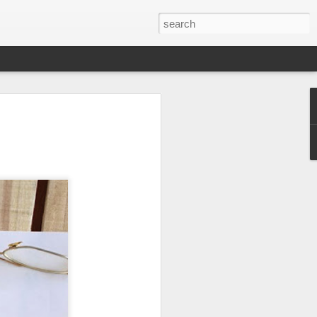
er 2024
 - - - - - - - - - - - - - - - -
ts, with India at the
ition of the Sampada
ocessing, a sector of
a is home to 20% of
s to lead as an
ndustry, as a vital
ow from farm to
$535 billion by 2025,
pment.