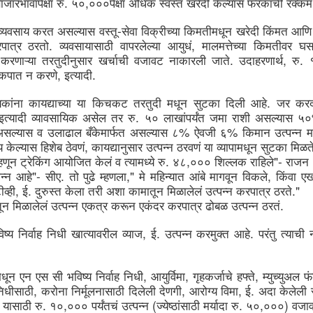
. 
,
ाजारभावापेक्षा
रु
५०
०००पेक्षा
अधिक
स्वस्त
खरेदी
केल्यास
फरकाची
रक्कम
management. It highlights the economic potential and
vironmental necessity of recycling and recovering precious
-
esources. Industries and communities can unlock economic,
व्यवसाय
करत
असल्यास
वस्तू
सेवा
विक्रीच्या
किमतीमधून
खरेदी
किंमत
आणि
vironmental, and social benefits by considering waste an essential
. 
, 
पात्र
ठरतो
व्यवसायासाठी
वापरलेल्या
आयुधं
मालमत्तेच्या
किमतीवर
घस
source. This notion is central to the principles of circular economy.
. 
, 
. 
करणाऱ्या
तरतुदीनुसार
खर्चाची
वजावट
नाकारली
जाते
उदाहरणार्थ
रु
, 
. 
कपात
न
करणे
इत्यादी
. 
िकांना
कायद्याच्या
या
किचकट
तरतुदी
मधून
सुटका
दिली
आहे
जर
करद
. 
इत्यादी
व्यावसायिक
असेल
तर
रु
५०
लाखांपर्यंत
जमा
राशी
असल्यास
५०
% 
% 
असल्यास
व
उलाढाल
बँकेमार्फत
असल्यास
८
ऐवजी
६
किमान
उत्पन्न
म
GUI registrable as a Design? Fact or Fiction…
UN
, 
य
केल्यास
हिशेब
ठेवणं
कायद्यानुसार
उत्पन्न
ठरवणं
या
व्यापामधून
सुटका
मिळत
30
In today's tech-driven world, Graphical User Interface (GUI) is a
. 
,
"- 
्हणून
ट्रेकिंग
आयोजित
केलं
व
त्यामध्ये
रु
४८
०००
शिल्लक
राहिले
राजन
cornerstone of our interaction with electronic devices, including
"- 
. 
," 
, 
न्न
आहे
सीए
तो
पुढे
म्हणला
मे
महिन्यात
आंबे
मागवून
विकले
किंवा
एखा
mputers, tablets, and smartphones. This interface leverages visual
, 
. 
." 
ements such as icons, menus, and graphics to facilitate user
ीव्ही
ई
दुरुस्त
केला
तरी
अशा
कामातून
मिळालेलं
उत्पन्न
करपात्र
ठरते
teractions and enhance the user experience while influencing
. 
तून
मिळालेलं
उत्पन्न
एकत्र
करून
एकंदर
करपात्र
ढोबळ
उत्पन्न
ठरतं
onsumer decisions when selecting electronic products. GUIs often
present a significant investment in terms of design and functionality.
, 
. 
. 
िष्य
निर्वाह
निधी
खात्यावरील
व्याज
ई
उत्पन्न
करमुक्त
आहे
परंतु
त्याची
, 
, 
, 
मधून
एन
एस
सी
भविष्य
निर्वाह
निधी
आयुर्विमा
गृहकर्जाचे
हफ्ते
म्युच्युअल
फ
, 
, 
, 
. 
िधीसाठी
करोना
निर्मूलनासाठी
दिलेली
देणगी
आरोग्य
विमा
ई
अदा
केलेली
Workshops on Sustainability, Digitisation and Scaling
UN
. 
,
 (
. 
,
) 
यासाठी
रु
१०
०००
पर्यंतचं
उत्पन्न
ज्येष्ठांसाठी
मर्यादा
रु
५०
०००
वजा
29