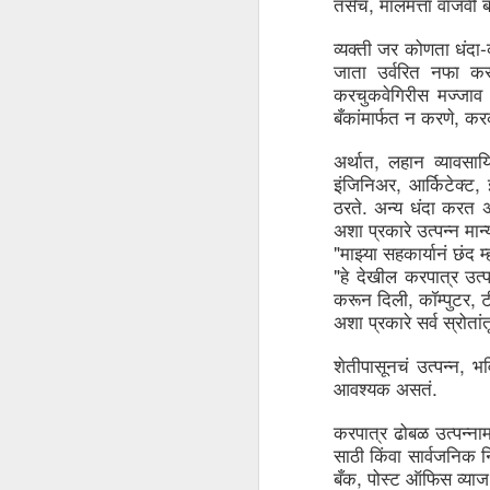
, 
तसेच
मालमत्ता
वाजवी
ब
en
-
r
व्यक्ती
जर
कोणता
धंदा
en
जाता
उर्वरित
नफा
कर
re
करचुकवेगिरीस
मज्जाव
, 
बँकांमार्फत
न
करणे
कर
, 
अर्थात
लहान
व्यावसाय
, 
, 
इंजिनिअर
आर्किटेक्ट
. 
ठरते
अन्य
धंदा
करत
J
अशा
प्रकारे
उत्पन्न
मान्
"
माझ्या
सहकार्यानं
छंद
म
"
हे
देखील
करपात्र
उत्प
co
, 
, 
el
करून
दिली
कॉम्पुटर
ट
in
अशा
प्रकारे
सर्व
स्रोतां
c
re
, 
शेतीपासूनचं
उत्पन्न
भव
. 
आवश्यक
असतं
करपात्र
ढोबळ
उत्पन्ना
साठी
किंवा
सार्वजनिक
न
J
, 
बँक
पोस्ट
ऑफिस
व्याज