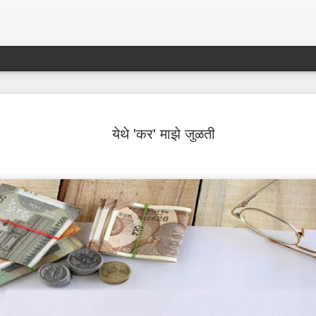
Sampada - Septemb
SEP
येथे 'कर' माझे जुळती
30
- - - - - - - - - - - - - - - - - - - - - - - - - - - -
- - - - - - - - - - - - - - - -
Emerging Economies to Lead Agricultural Marke
Forefront
Dear Members,
I am happy to present the September 2024 ed
Magazine focusing on Agriculture and Food Pr
immense importance to India’s economy. Indi
the world’s total food production and continue
agricultural powerhouse. The food processing i
link, is adding value and ensuring a steady fl
market. The sector has the potential to reach 
highlighting its critical role in national develo