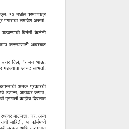
How Sustainability
JUN
30
Fuels Business Growth
. 
क्र
१६
मधील
प्रमाणपत्र
Locally and Globally?
. 
्र
पगाराचा
समावेश
असतो
In today's rapidly changing
business landscape, sustainability
पाठवण्याची
विनंती
केलेली
has emerged as a critical driver of
growth and innovation for
companies worldwide.
जमाप
करण्यासाठी
आवश्यक
Businesses, from local
enterprises to global corporations,
increasingly recognise the
importance of integrating
, "
, 
उत्तर
दिलं
राजन
भाऊ
sustainability into their operations
. 
ार
पडल्याचा
आनंद
लाभतो
to achieve long-term success and
competitiveness.
उत्पन्नाची
अनेक
प्रकारची
, 
, 
रचे
उत्पन्न
आयकर
कपात
ाची
प्रणाली
काहीच
दिवसात
 
, 
, 
स्थावर
मालमत्ता
घर
अन्य
, 
ारांची
माहिती
या
फॉर्ममध्ये
ाही
उत्पन्न
आणि
करकपात