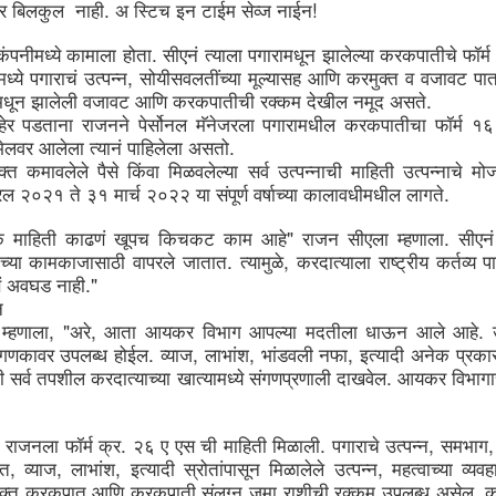
. 
!
र
बिलकुल
नाही
अ
स्टिच
इन
टाईम
सेव्ज
नाईन
Sustainability A
Sustainability for
JUN
JUN
30
30
Cultural Change for
MSMEs
. 
कंपनीमध्ये
कामाला
होता
सीएनं
त्याला
पगारामधून
झालेल्या
करकपातीचे
फॉर्म
MSME Development
, 
Sustainability means it is long-
मध्ये
पगाराचं
उत्पन्न
सोयीसवलतींच्या
मूल्यासह
आणि
करमुक्त
व
वजावट
पात
lasting, safe, and produced safely
and Growth
. 
मधून
झालेली
वजावट
आणि
करकपातीची
रक्कम
देखील
नमूद
असते
without impacting the environment
during manufacturing or service. It
हेर
पडताना
राजनने
पेर्सोनल
मॅनेजरला
पगारामधील
करकपातीचा
फॉर्म
१६
While survival is not mandatory,
helps the organisation survive in
strategic planning can ensure our
. 
मेलवर
आलेला
त्यानं
पाहिलेला
असतो
the long term, benefiting
fitness for survival. The changing
क्त
कमावलेले
पैसे
किंवा
मिळवलेल्या
सर्व
उत्पन्नाची
माहिती
उत्पन्नाचे
मो
management, employees, and the
climate has raised a crucial
. 
social community in the area.
question: Are we unintentionally
रिल
२०२१
ते
३१
मार्च
२०२२
या
संपूर्ण
वर्षाच्या
कालावधीमधील
लागते
SDGs & ESG: Not just a moral imperative but a
UN
paving the path for our own
Sustainability uses many terms,
destruction? Growth, if not
30
strategic opportunity
" 
. 
क
माहिती
काढणं
खूपच
किचकट
काम
आहे
राजन
सीएला
म्हणाला
सीएनं
such as ESG (Environment Social
sustainable, will not only impact
Goals), GRI (Global Reporting
. 
, 
your business but also society at
sinesses today are no longer shielded from the dynamics of society,
ाच्या
कामकाजासाठी
वापरले
जातात
त्यामुळे
करदात्याला
राष्ट्रीय
कर्तव्य
प
Initiatives), GHG reporting, and
large. A stark example is the
ether it be political upheavals in distant lands, social transformations
."
ं
अवघड
नाही
ISO standards for Environment
Bhopal tragedy in India, where
 a hyper-connected world, or environmental challenges with far-
14001 and 14064.
Union Carbide had to liquidate the
न
eaching implications. The days when businesses would shy away from
unit and leave the country due to
, "
, 
. 
king public positions on sensitive issues for fear of losing market
म्हणाला
अरे
आता
आयकर
विभाग
आपल्या
मदतीला
धाऊन
आले
आहे
their casual approach to basic
are or attracting shareholder ire are now in the rearview mirror.
. 
, 
, 
, 
ंगणकावर
उपलब्ध
होईल
व्याज
लाभांश
भांडवली
नफा
इत्यादी
अनेक
प्रका
safety and environmental
. 
compliance norms.
nstead, businesses are now compelled to take a stance and act
ी
सर्व
तपशील
करदात्याच्या
खात्यामध्ये
संगणप्रणाली
दाखवेल
आयकर
विभाग
oactively.
. 
. 
, 
,
राजनला
फॉर्म
क्र
२६
ए
एस
ची
माहिती
मिळाली
पगाराचे
उत्पन्न
समभाग
Sustainability Way To Create Better World
UN
, 
, 
, 
, 
मत
व्याज
लाभांश
इत्यादी
स्रोतांपासून
मिळालेले
उत्पन्न
महत्वाच्या
व्यवह
30
As per the dictionary, sustainability means the ability to be
. 
िक्त
करकपात
आणि
करकपाती
संलग्न
जमा
राशीची
रक्कम
उपलब्ध
असेल
क