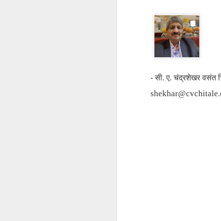
T
a
Ag
I
G
- 
सी
. 
ए
. 
चंद्रशेखर
वसंत
shekhar@cvchitale
J
T
(M
P
co
ga
At
po
on
Mr
J