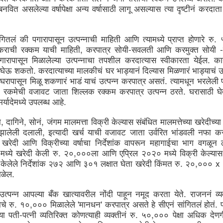
maintained at a specific rate or level. The world is working
बनवित
असलेल्या
वर्षापेक्षा
अन्य
वर्षासाठी
लागू
असल्यास
त्या
दृष्टीनं
करदाता
wards sustainability in the following areas.
The sustainability of economic growth
. 
ंगितलं
की
पगारापासून
उत्पन्नाची
माहिती
आणि
त्यामध्ये
प्राप्त
होणारे
रु
Avoidance of the depletion of natural resources to maintain an
, 
-
 -
ological balance.
कराची
रक्कम
याची
माहिती
करपात्र
सोयी
सवलती
आणि
करमुक्त
सोयी
. 
गारापासून
मिळालेल्या
उत्पन्नाचा
तपशील
करदात्यास
स्वीकारता
येईल
का
The pursuit of global environmental sustainability
. 
घेऊ
शकतो
करदात्याच्या
मालकीचं
घर
भाड्यानं
दिल्यास
मिळणारं
भाड्याचं
उ
stainability is doing business without negatively impacting the
. 
घरापासून
मिळू
शकणारं
भाडं
याचं
उत्पन्न
करपात्र
असतं
त्यामधून
भरलेली
vironment, community, or society.
 
. 
रकमेची
वजावट
जाता
शिल्लक
रक्कम
करपात्र
उत्पन्न
ठरते
घरासाठी
घे
Embracing Sustainability to Enhance Business
UN
. 
मर्यादेमध्ये
उपलब्ध
आहे
30
In today’s context, sustainable industry transformation is the
holistic approach to achieving an agile technology transition,
, 
, 
, 
ा
दागिने
सोनं
जंगम
मालमत्ता
विक्री
केल्यास
संबंधित
मालमत्तेच्या
खरेदीच्या
lancing environmental impact with gaining business benefits.
, 
झालेली
दलाली
इत्यादी
खर्च
याची
वजावट
जाता
उर्वरित
भांडवली
नफा
कर
e industries, specifically big-size, are modernising with digitalisation,
खरेदी
आणि
विक्रीच्या
वर्षाचा
निर्देशांक
वापरून
महागाईचा
भाग
वगळून
eployment of sensors, IOTs, PLCs, CNCs, advanced automation, and
. 
,
मध्ये
खरेदी
केली
रु
२०
०००ला
आणि
एप्रिल
२०२०
मध्ये
विक्री
केल्यास
ntrol systems to achieve overall operational excellence and process
timisation.
. 
,
 x 
केलेले
निर्देशांक
२७२
आणि
३०१
लक्षात
घेता
खरेदी
किंमत
रु
२०
०००
. 
िळेल
. 
उत्पन्न
आपल्या
बँक
खात्यावरील
नोंदी
पाहून
नमूद
करता
येते
राजननं
व्
. 
,
 '
' 
. 
ाचे
रु
१०
०००
मिळालेले
मानधन
करपात्र
असते
हे
सीएनं
सांगितलं
होतं
Waste is Wealth
UN
-
. 
,
्या
पती
पत्नी
व्यतिरिक्त
कोणत्याही
व्यक्तीनं
रु
५०
०००
पेक्षा
अधिक
देणग
30
Viewing waste as wealth shifts the perspective on waste