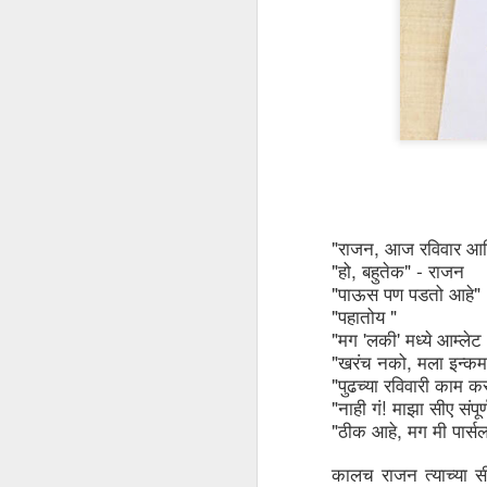
"
, 
राजन
आज
रविवार
आ
"
, 
" - 
हो
बहुतेक
राजन
"
"
पाऊस
पण
पडतो
आहे
"
 "
पहातोय
"
 '
' 
मग
लकी
मध्ये
आम्लेट
"
, 
खरंच
नको
मला
इन्कम
"
पुढच्या
रविवारी
काम
क
"
! 
नाही
गं
माझा
सीए
संपूर्
"
, 
ठीक
आहे
मग
मी
पार्स
कालच
राजन
त्याच्या
स