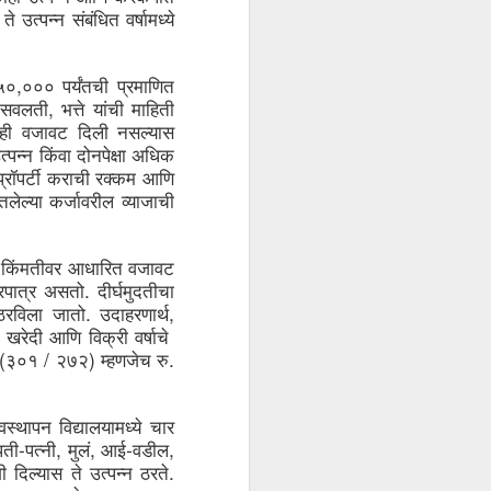
ते
उत्पन्न
संबंधित
वर्षामध्ये
,
५०
०००
पर्यंतची
प्रमाणित
, 
सवलती
भत्ते
यांची
माहिती
ही
वजावट
दिली
नसल्यास
त्पन्न
किंवा
दोनपेक्षा
अधिक
प्रॉपर्टी
कराची
रक्कम
आणि
तलेल्या
कर्जावरील
व्याजाची
किंमतीवर
आधारित
वजावट
. 
पात्र
असतो
दीर्घमुदतीचा
. 
, 
ठरविला
जातो
उदाहरणार्थ
खरेदी
आणि
विक्री
वर्षाचे
(
 / 
) 
. 
३०१
२७२
म्हणजेच
रु
यवस्थापन
विद्यालयामध्ये
चार
-
, 
, 
-
, 
पती
पत्नी
मुलं
आई
वडील
. 
ी
दिल्यास
ते
उत्पन्न
ठरते