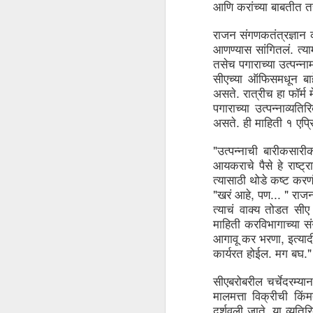
आणि
करांच्या
बाबतीत
त
Pune Safety Summit
JUN
30
2024
राजन
संगणकतंत्रज्ञान
. 
आणण्यास
सांगितलं
त्या
तसेच
पगाराच्या
उत्पन्ना
सीएच्या
ऑफिसमधून
बा
. 
असते
रात्रीच
हा
फॉर्म
पगाराच्या
उत्पन्नाव्यतिरि
. 
असते
ही
माहिती
१
एप्
J
"
उत्पन्नाची
बारीकसारी
Bu
आयकराचे
पैसे
हे
राष्ट्र
wh
त्यासाठी
थोडे
कष्ट
करण
in
"
, 
... " 
खरं
आहे
पण
राज
r
ta
त्याचं
वाक्य
तोडत
सीए
sh
माहिती
करविभागाच्या
स
, 
I
आगावू
कर
भरणा
इत्याद
pr
. 
."
कार्यरत
होईल
मग
बघ
सीएबरोबरील
चर्चेदरम्यान
J
मालमत्ता
विक्रीची
किं
. 
दर्शवली
जाते
या
व्यतिर