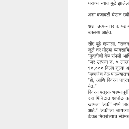
घराच्या
व्याजामुळे
झालेल
M
ba
अशा
वजावटी
घेऊन
उर्
I
a
im
अशा
उत्पन्नावर
कायद्य
ta
. 
उपलब्ध
आहेत
, "
सीए
पुढे
म्हणाला
राज
जुलै
तर
मोठ्या
व्यावसाय
"
मुदतीची
वेळ
संपली
आण
J
"
. 
जर
उत्पन्न
रु
५
लाखां
,
१०
०००
विलंब
शुल्क
आ
"
म्हणजेच
वेळ
पाळण्यात
"
, 
Th
हो
आणि
विवरण
पत्र
co
."
येतं
an
विवरण
पत्रक
भरण्यापूर्वी
G
2
दहा
मिनिटात
आंघोळ
क
Mi
 '
' 
खायला
लकी
मध्ये
जात
In
." '
'
ex
आहे
लकी
ला
जायच्या
केवळ
मित्रांच्याच
सेवेमध्
J