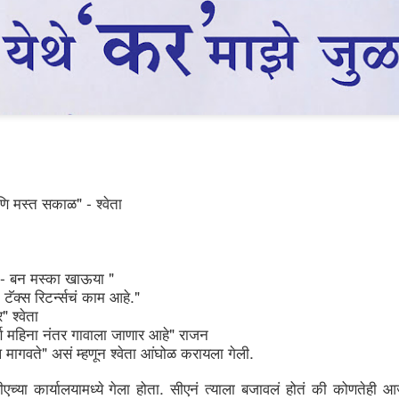
" - 
णि
मस्त
सकाळ
श्वेता
 - 
 "
बन
मस्का
खाऊया
." 
टॅक्स
रिटर्न्सचं
काम
आहे
" 
र
श्वेता
" 
ण
महिना
नंतर
गावाला
जाणार
आहे
राजन
" 
. 
ल
मागवते
असं
म्हणून
श्वेता
आंघोळ
करायला
गेली
. 
ीएच्या
कार्यालयामध्ये
गेला
होता
सीएनं
त्याला
बजावलं
होतं
की
कोणतेही
आ