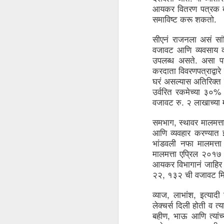
आयकर
वितरण
पत्रक
to
. 
समाविष्ट
करू
शकतो
- 
सीएनं
राजनला
असं
सा
- 
ec
वजावट
आणि
व्यवसाय
. 
उपलब्ध
असते
असा
प
- 
करदाता
विवरणपत्राद्वारे
Su
घरं
असल्यास
अतिरिक्त
en
% 
उर्वरित
रकमेच्या
३०
J
. 
वजावट
रु
२
लाखाच्या
, 
समभाग
स्थावर
मालमत्त
ba
आणि
व्यवहार
करण्यात
Th
भांडवली
नफा
मालमत्ता
d
मालमत्ता
एप्रिल
२०१७
co
op
आयकर
विभागानं
जाहिर
, 
२२
१३२
ची
वजावट
म
, 
, 
व्याज
लाभांश
इत्यादी
लेक्चर्स
दिली
होती
व
त्य
J
, 
बहीण
भाऊ
आणि
त्यांच