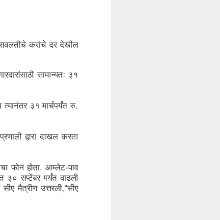
सवलतीचे
करांचे
दर
देखील
गारदारांसाठी
सामान्यतः
३१
. 
व
त्यानंतर
३१
मार्चपर्यंत
रु
प्रणाली
द्वारा
दाखल
करता
. 
-
ीचा
फोन
होता
आम्लेट
पाव
दत
३०
सप्टेंबर
पर्यंत
वाढली
" 
,"
सीए
मैत्रीण
उत्तरली
सीए