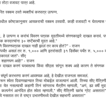
up for the benefit of MSMEs
. 
ा
तोटा
वजावट
पात्र
आहे
icro, Small, and Medium Enterprises (MSMEs) are known as the
ckbone of the Indian economy and are crucial stakeholders in fulfilling
. 
वरित
रक्कम
ठरते
व्यक्तीचं
करपात्र
उत्पन्न
ndia’s sustainable development goals. However, many MSMEs lack
wareness and do not have proper access to resources and expertise to
. 
plement low-cost and high-impact sustainability actions that bring
ामधील
कोष्टकानुसार
आयकराची
रक्कम
ठरवावी
काही
वजावटी
न
घेतल्यास
ngible benefits to the organisation.
, 
. 
न
हे
उत्पन्न
व
करांचं
विवरण
पत्रक
मुदतीमध्ये
संगणकाद्वारे
दाखल
करावं
प
."
िक
करदात्यांना
३०
सप्टेंबरची
मुदत
आहे
?" - 
ि
विवरणपत्रक
दाखल
नाही
झालं
तर
काय
होतं
राजन
MCCIA offering for Walk in Energy Audits,
UN
. 
,
. 
,
पर्यंत
असलं
तर
रु
१
०००
आणि
इतरांसाठी
३१
डिसेंबर
पर्यंत
रु
५
०००
29
Sustainability and Digitisation Assessments of Small
"- 
कारलं
जातं
सीए
and Medium Enterprises
!" - 
च
शहाणपण
आहे
राजन
e importance of sustainability in business operations is increasing
क
दाखल
करणं
घरबसल्या
किंवा
सीएला
सांगून
शक्य
आहे
कारण
ते
संगणक
nsistently with the growing concern over environmental degradation
d resource scarcity. In line with this global movement, the
, 
. 
संपूर्ण
करभरणा
करणं
आवश्यक
आहे
हे
देखील
राजनला
समजलं
overnment of India has committed to achieving net zero emissions by
. 
070 and investing in low-carbon pathways for economic development.
रून
श्वेता
दिवाणखान्यात
तिचा
मोबाईल
वाजल्यानं
आली
तिच्या
सीए
मैत्रिण
cro, Small, and Medium Enterprises (MSMEs) play a crucial role in
, "
, 
ा
येत
नसल्याची
कहाणी
तिनं
सांगताच
मैत्रीण
म्हणाली
अगं
ह्या
वर्षी
मु
dia's economy, contributing significantly to GDP, employment, and
," 
!
ports.
कल्पनेनं
आनंदित
होत
श्वेता
म्हणाली
सीए
मैत्रिणी
खरंच
ग्रेट
असतात
!"
ये
नसतात
तर
ते
राष्ट्र
उभारणीमध्ये
देखील
सहभागी
असतात
Interactive Session with Shri. Sunil Barthwal , IAS-
UN