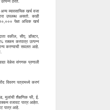
.  
उत्पन्न
ठरते
अन्य
व्यावसायिक
खर्च
वजा
. 
ारा
उपलब्ध
असतो
काही
,
१०
०००
पेक्षा
अधिक
खर्च
, 
, 
, 
ाता
वकील
सीए
डॉक्टर
% 
रक्कम
करपात्र
उत्पन्न
. 
ान्य
करण्याची
सवलत
आहे
. 
े
द्या
वेळेस
संगणक
प्रणाली
नोंद
विवरण
पत्रामध्ये
करणं
, 
, 
. 
ंड
मुलांची
शैक्षणिक
फी
ई
. 
रक्कम
वजावट
पात्र
आहेत
. 
वट
पात्र
आहे