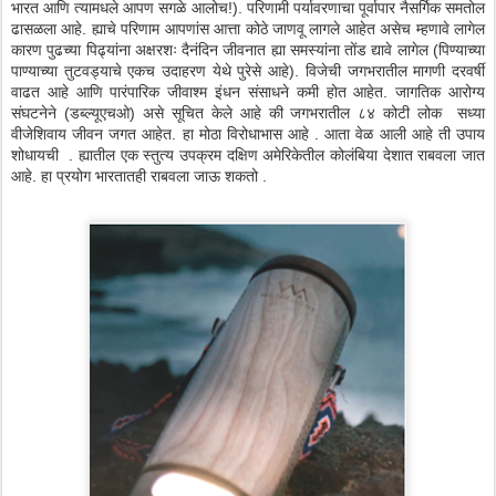
भारत आणि त्यामधले आपण सगळे आलोच!). परिणामी पर्यावरणाचा पूर्वापार नैसर्गिक समतोल
ढासळला आहे. ह्याचे परिणाम आपणांस आत्ता कोठे जाणवू लागले आहेत असेच म्हणावे लागेल
कारण पुढच्या पिढ्यांना अक्षरशः दैनंदिन जीवनात ह्या समस्यांना तोंड द्यावे लागेल (पिण्याच्या
पाण्याच्या तुटवड्याचे एकच उदाहरण येथे पुरेसे आहे). विजेची जगभरातील मागणी दरवर्षी
वाढत आहे आणि पारंपारिक जीवाश्म इंधन संसाधने कमी होत आहेत. जागतिक आरोग्य
संघटनेने (डब्ल्यूएचओ) असे सूचित केले आहे की जगभरातील ८४ कोटी लोक सध्या
वीजेशिवाय जीवन जगत आहेत. हा मोठा विरोधाभास आहे . आता वेळ आली आहे ती उपाय
शोधायची . ह्यातील एक स्तुत्य उपक्रम दक्षिण अमेरिकेतील कोलंबिया देशात राबवला जात
आहे. हा प्रयोग भारतातही राबवला जाऊ शकतो .