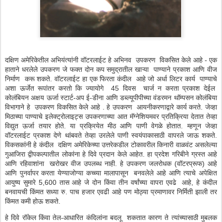
दक्षिण अमेरिकेतील अभियंत्यांनी वॉटरलाईट हे अभिनव उपकरण विकसित केले आहे - एक
हाताने धरलेले उपकरण जे फक्त दोन कप समुद्रातील खाऱ्या पाण्याने प्रकाश आणि वीज
निर्माण करू शकते. वॉटरलाईट हा एक फिरता कंदील आहे जो अर्धा लिटर कार्य पाण्याचे
अशा ऊर्जेत रूपांतर करतो कि ज्यायोगे 45 दिवस चार्ज न करता प्रकाश देईल
कोलंबियन अक्षय ऊर्जा स्टार्ट-अप ई-डीना आणि डब्ल्यूपीपीच्या वंडरमन थॉम्पसन कोलंबिया
विभागाने हे उपकरण विकसित केले आहे . हे उपकरण आयनीकरणाद्वारे कार्य करते. जेव्हा
मिठाच्या पाण्याचे इलेक्ट्रोलाइट्स उपकरणाच्या आत मॅग्नेशियमवर प्रतिक्रिया देतात तेव्हा
विद्युत ऊर्जा तयार होते. या प्रक्रियेत मीठ आणि पाणी वेगळे होतात. म्हणून जेव्हा
वॉटरलाईट प्रकाश देणे थांबवते तेव्हा उरलेले पाणी स्वयंपाकासाठी वापरले जाऊ शकते.
विकसकांनी हे कंदील दक्षिण अमेरिकेच्या उत्तरेकडील टोकावरील किनारी वाळवंट असलेल्या
गुआजिरा द्वीपकल्पातील लोकांना हे दिवे प्रदान केले आहेत. हा प्रदेश गरिबीने ग्रस्त आहे
आणि रहिवाशांना खरोखर वीज उपलब्ध नाही. हे उपकरण जलरोधक (वॉटरप्रूफ) आहे
आणि पुनर्वापर करता येण्याजोग्या कच्च्या मालापासून बनवलेले आहे आणि त्याचे अपेक्षित
आयुष्य सुमारे 5,600 तास आहे जे दोन किंवा तीन वर्षांच्या वापरा एवढे आहे, हे कंदील
बनवायची किंमत सध्या रु. पाच हजार एवढी आहे पण मोठ्या प्रमाणावर निर्मिती झाली तर
किंमत कमी होऊ शकते.
हे दिवे रॉकेल किंवा तेल-आधारित कंदिलांना बदलू शकतात कारण ते त्यांच्यासाठी मुबलक