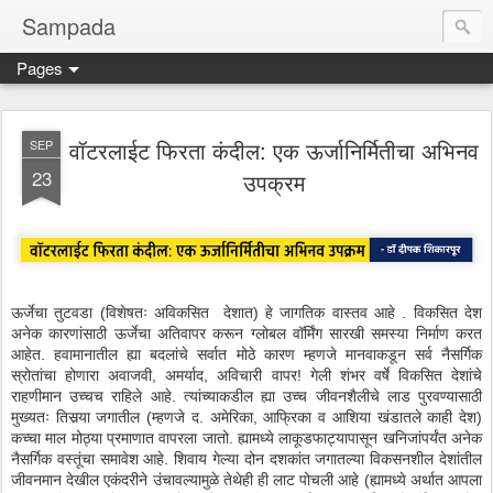
Sampada
Pages
वॉटरलाईट फिरता कंदील: एक ऊर्जानिर्मितीचा अभिनव
SEP
23
उपक्रम
ऊर्जेचा तुटवडा (विशेषतः अविकसित देशात) हे जागतिक वास्तव आहे . विकसित देश
अनेक कारणांसाठी ऊर्जेचा अतिवापर करून ग्लोबल वॉर्मिंग सारखी समस्या निर्माण करत
आहेत. हवामानातील ह्या बदलांचे सर्वात मोठे कारण म्हणजे मानवाकडून सर्व नैसर्गिक
स्रोतांचा होणारा अवाजवी, अमर्याद, अविचारी वापर! गेली शंभर वर्षे विकसित देशांचे
राहणीमान उच्चच राहिले आहे. त्यांच्याकडील ह्या उच्च जीवनशैलीचे लाड पुरवण्यासाठी
मुख्यतः तिसर्‍या जगातील (म्हणजे द. अमेरिका, आफ्रिका व आशिया खंडातले काही देश)
कच्चा माल मोठ्या प्रमाणात वापरला जातो. ह्यामध्ये लाकूडफाट्यापासून खनिजांपर्यंत अनेक
नैसर्गिक वस्तूंचा समावेश आहे. शिवाय गेल्या दोन दशकांत जगातल्या विकसनशील देशांतील
जीवनमान देखील एकंदरीने उंचावल्यामुळे तेथेही ही लाट पोचली आहे (ह्यामध्ये अर्थात आपला