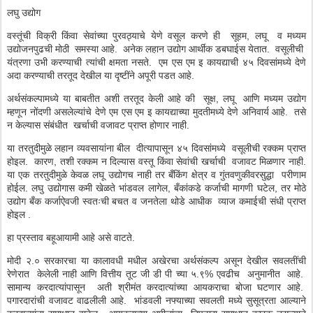
लघु उद्योग
वस्तूंची विक्री किंवा सेवांच्या पुरवठ्याचे येणे वसूल करणे ही सूहम, लघू व मध्यम
उद्योजनपुढची मोठी समस्या आहे. अनेक लहान उद्योग आर्थीक डबघाईस येतात. वसूलीची
यंत्रणा उभी करण्याची त्यांची क्षमता नसते. एम एस एम इ कायद्याची ४५ दिवसांमध्ये देणे
अदा करण्याची तरतूद देखील या दृष्टींने अपूरी पडत आहे.
अर्थसंकल्पामध्ये या बाबतीत अशी तरतूद केली आहे की सूक्ष, लघू आणि मध्यम उद्योग
म्हणून नोंदणी असलेल्यांचे देणे एम एस एम इ कायद्याच्या मुदतीमध्ये देणे अनिवार्य आहे. तसे
न केल्यास संबंधीत खर्चाची वजावट प्राप्त होणार नाही.
या तरतुदीमुळे लहान व्यवसायांना बील दीत्यापासून ४५ दिवसांमध्ये वसूलीची रक्कम प्राप्त
होइल. कारण, तशी रक्कम न दिल्यास वस्तू किंवा सेवांची खर्चाची वजावट मिळणार नाही.
या एक तरतुदीमुळे केवळ लघू उद्योगच नाही तर बँकिंग क्षेत्र व गुंतवणुकीवरसुद्धा परीणाम
होईल. लघु उद्योगास कमी खेळते भांडवल लागेल, बँकांकडे कर्जाची मागणी घटेल, तर मोठे
उद्योग बँक कर्जाऐवजी स्वतःची बचत व जनतेला थोडे आधीक व्याज कमाईची संधी प्राप्त
होइल .
हा प्रस्ताव बहूआयामी आहे असे वाटते.
मोदी २.० सरकारचा या कालावधी मधील अखेरचा अर्थसंकल्प असून देखील सवलतींची
रेणेरात केलेली नाही आणि वित्तीय तूट जी डी पी च्या ५.९% एवढीच अनुमानीत आहे.
सामान्य करदात्यांपासून अती श्रीमंत करदात्यांच्या आयकराचा बोजा घटणार आहे.
पगारदारांची वजावट वाढलीली आहे. भांडवली नफ्याच्या सवलती मध्ये सुसूत्रता आल्याने